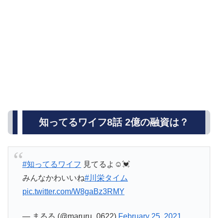
知ってるワイフ8話 2億の融資は？
#知ってるワイフ
見てるよ☺️💓
みんなかわいいね
#川栄タイム
pic.twitter.com/W8gaBz3RMY
— まるる (@maruru_0622)
February 25, 2021