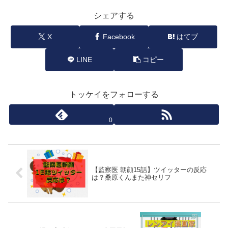
シェアする
X
Facebook
はてブ
LINE
コピー
トッケイをフォローする
0
【監察医 朝顔15話】ツイッターの反応
は？桑原くんまた神セリフ