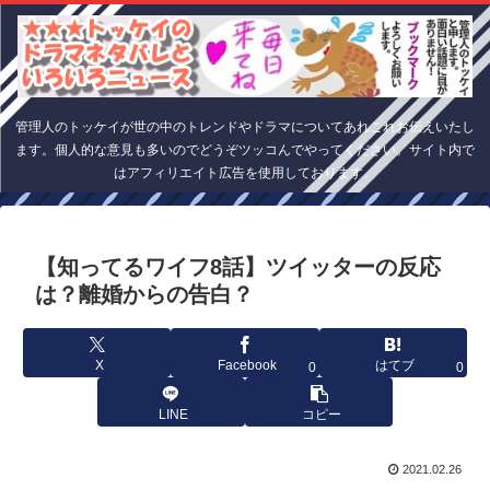
管理人のトッケイが世の中のトレンドやドラマについてあれこれお伝えいたし
ます。個人的な意見も多いのでどうぞツッコんでやってください。サイト内で
はアフィリエイト広告を使用しております。
【知ってるワイフ8話】ツイッターの反応
は？離婚からの告白？
X
Facebook
はてブ
0
0
LINE
コピー
2021.02.26