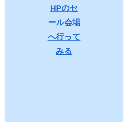
HPのセ
ール会場
へ行って
みる