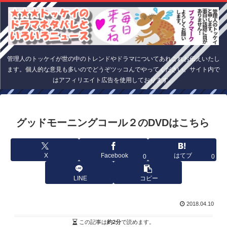
管理人のトッケイが世の中のトレンドやドラマについてあれこれお伝えいたし
ます。個人的な意見も多いのでどうぞツッコんでやってください。サイト内で
はアフィリエイト広告を使用しております。
グッドモーニングコール２のDVDはこちら
X
Facebook
はてブ
0
0
LINE
コピー
2018.04.10
この記事は
約2分
で読めます。