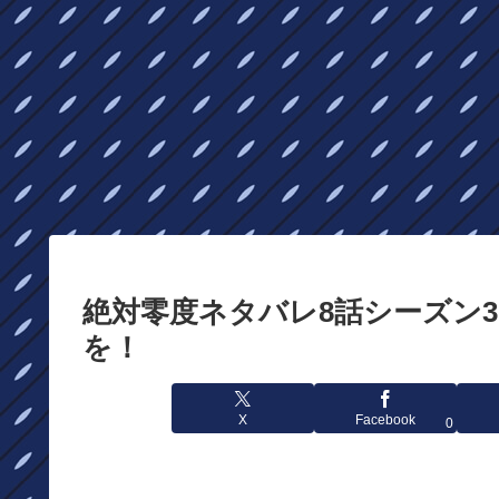
絶対零度ネタバレ8話シーズン
を！
X
Facebook
0