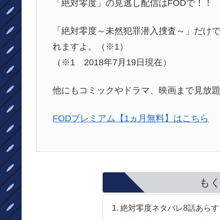
「絶対零度」の見逃し配信はFODで！！
「絶対零度～未然犯罪潜入捜査～」だけ
れますよ。（※1）
（※1 2018年7月19日現在）
他にもコミックやドラマ、映画まで見放
FODプレミアム【1ヵ月無料】はこちら
も
絶対零度ネタバレ8話あらす