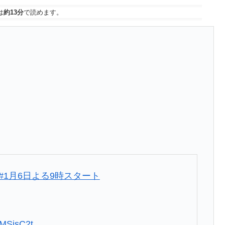
は
約13分
で読めます。
#1月6日よる9時スタート
NMSjsC2t