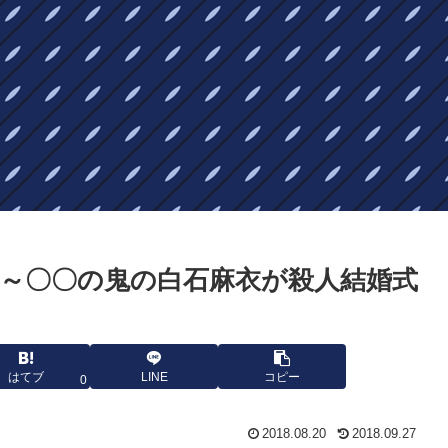
3～〇〇の鬼の白石麻衣が殺人結婚式
はてブ
LINE
コピー
0
2018.08.20
2018.09.27