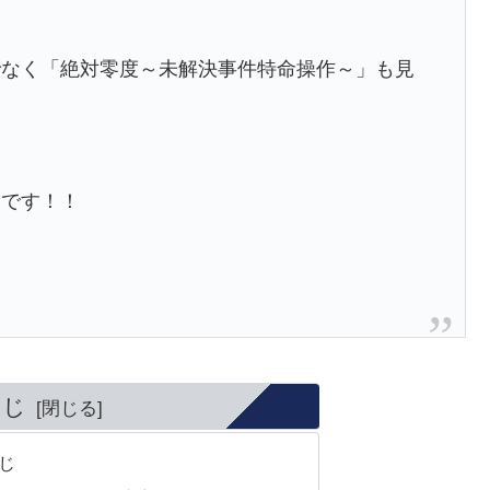
でなく「絶対零度～未解決事件特命操作～」も見
題です！！
くじ
じ