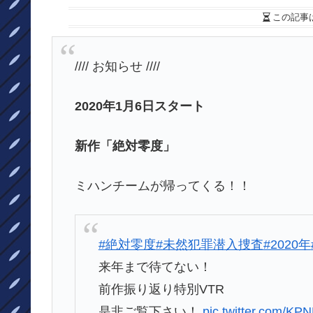
この記事
//// お知らせ ////
2020年1月6日スタート
新作「絶対零度」
ミハンチームが帰ってくる！！
#絶対零度
#未然犯罪潜入捜査
#2020年
来年まで待てない！
前作振り返り特別VTR
是非ご覧下さい！
pic.twitter.com/KP