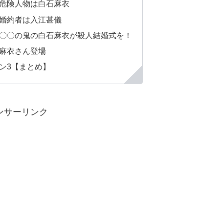
～危険人物は白石麻衣
～婚約者は入江甚儀
～〇〇の鬼の白石麻衣が殺人結婚式を！
石麻衣さん登場
ン3【まとめ】
ンサーリンク