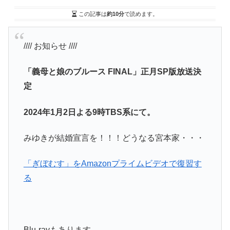
この記事は
約10分
で読めます。
//// お知らせ ////
「義母と娘のブルース FINAL」正月SP版放送決
定
2024年1月2日よる9時TBS系にて。
みゆきが結婚宣言を！！！どうなる宮本家・・・
「ぎぼむす」をAmazonプライムビデオで復習す
る
Blu‐rayもあります。