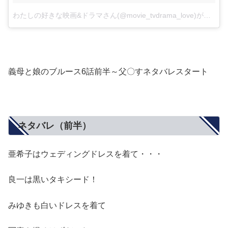
わたしの好きな映画&ドラマさん(@movie_tvdrama_love)がシェアした投稿
義母と娘のブルース6話前半～父〇すネタバレスタート
ネタバレ（前半）
亜希子はウェディングドレスを着て・・・
良一は黒いタキシード！
みゆきも白いドレスを着て