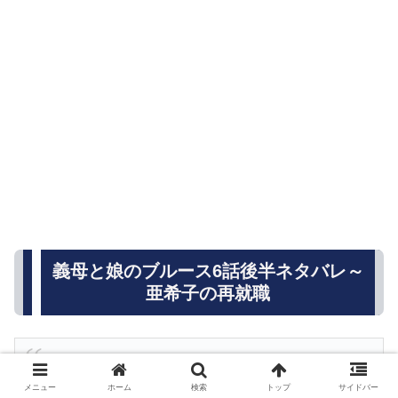
義母と娘のブルース6話後半ネタバレ～
亜希子の再就職
#ぎぼむす
❌
#はらドーナッツ
の🍩コラボドーナ
メニュー
ホーム
検索
トップ
サイドバー
ッツ🍩販売中です🐻✨✨コラボメニューは ベーカ