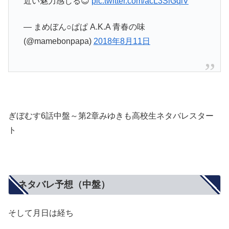
近い魅力感じる😊
pic.twitter.com/acL3SlGqiV
— まめぼん○ぱぱ A.K.A 青春の味
(@mamebonpapa)
2018年8月11日
ぎぼむす6話中盤～第2章みゆきも高校生ネタバレスター
ト
ネタバレ予想（中盤）
そして月日は経ち