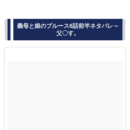
義母と娘のブルース6話前半ネタバレ～
父〇す。