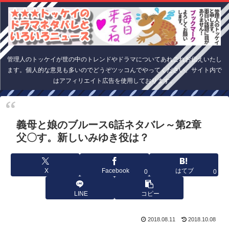
管理人のトッケイが世の中のトレンドやドラマについてあれこれお伝えいたし
ます。個人的な意見も多いのでどうぞツッコんでやってください。サイト内で
はアフィリエイト広告を使用しております。
義母と娘のブルース6話ネタバレ～第2章
父〇す。新しいみゆき役は？
X
Facebook
はてブ
0
0
LINE
コピー
2018.08.11
2018.10.08