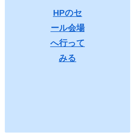
HPのセ
ール会場
へ行って
みる