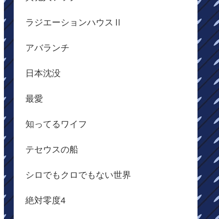
ラジエーションハウスⅡ
アバランチ
日本沈没
最愛
知ってるワイフ
テセウスの船
シロでもクロでもない世界
絶対零度4