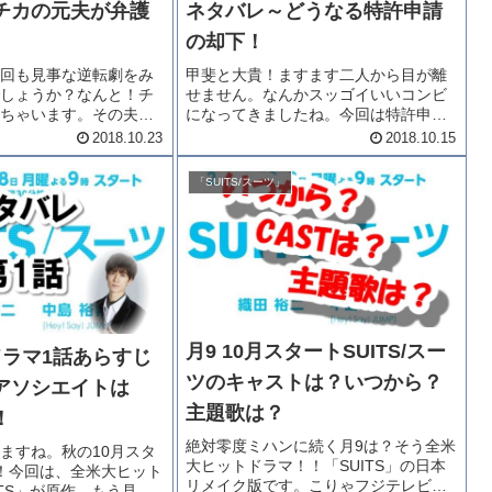
チカの元夫が弁護
ネタバレ～どうなる特許申請
の却下！
回も見事な逆転劇をみ
甲斐と大貴！ますます二人から目が離
しょうか？なんと！チ
せません。なんかスッゴイいいコンビ
ちゃいます。その夫
になってきましたね。今回は特許申請
してきました・・・し
の話です。これで大企業とやり合いま
2018.10.23
2018.10.15
では、この案件はヤ・
すよ！！「スーツ月9ドラマ3話あらす
対負ける訴訟なので
じネタバレ～どうなる特許申請の却
「SUITS/スーツ」
はどうする？「スーツ
下！」を御覧ください。月9ドラマ
「ス...
月9 10月スタートSUITS/スー
ドラマ1話あらすじ
ツのキャストは？いつから？
アソシエイトは
主題歌は？
！
絶対零度ミハンに続く月9は？そう全米
ますね。秋の10月スタ
大ヒットドラマ！！「SUITS」の日本
！今回は、全米大ヒット
リメイク版です。こりゃフジテレビも
ITS」が原作。もう見ら