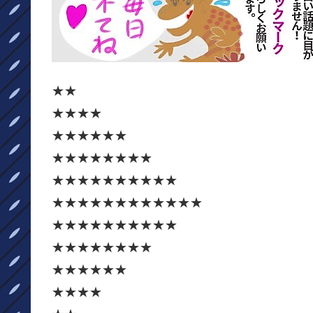
★★
★★★★
★★★★★★
★★★★★★★★
★★★★★★★★★★
★★★★★★★★★★★★
★★★★★★★★★★
★★★★★★★★
★★★★★★
★★★★