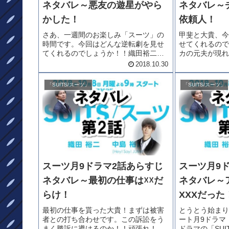
ネタバレ～悪友の遊星がやら
ネタバレ～
かした！
依頼人！
さあ、一週間のお楽しみ「スーツ」の
甲斐と大貴、今
時間です。今回はどんな逆転劇を見せ
せてくれるので
てくれるのでしょうか！！織田裕二さ
カの元夫が現れ
んも良いけど・・中島裕翔さんもカッ
が、弁護依頼を
2018.10.30
コいい！！そして新木優子さんに今田
かも弁護士界隈
美桜さん！！今回は悪友役の磯村勇斗
バ・イ案件。絶
「SUITS/スーツ」
「SUITS/スーツ」
さんがやらかします！！「スーツ月9
す。では、甲斐
ド...
月9ド...
スーツ月9ドラマ2話あらすじ
スーツ月9
ネタバレ～最初の仕事は☓☓だ
ネタバレ～
らけ！
XXXだった
最初の仕事を貰った大貴！まずは被害
とうとう始まり
者との打ち合わせです。この訴訟をう
ート月9ドラマ
まく勝訴に導けるのか！！頑張れ！！
ドラマの「SU