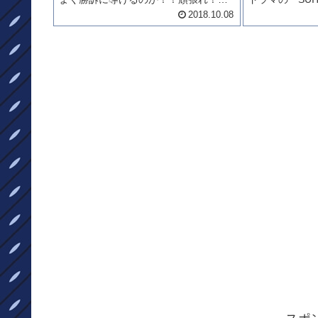
記事は・・・「スーツ月9ドラマ2話あ
れました？？？
2018.10.08
らすじネタバレ～最初の仕事は☓☓だら
レ1話作っちゃ
け！」XXってなんでしょう？？見てか
うかは見てのお
らのお楽しみ！！月9ドラマの見...
ーツ月9ドラマ1