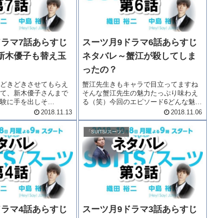
ドラマ7話あらすじ
スーツ月9ドラマ6話あらすじ
新木優子も替え玉
ネタバレ～蟹江が殺してしま
ったの？
どきどきさせてもらえ
蟹江先生きもキャラで目立ってますね
て、新木優子さんまで
そんな蟹江先生の魅力たっぷり味わえ
験に手を出しそ
る（笑）今回のエピソード6どんな魅力
事あっていいの
なのかちょっと怖い気もします
2018.11.13
2018.11.06
どうするつもり？？ス
が・・・それに大貴も大変です。で
【月9ドラマ】第7話のあらす
は、「スーツ月9ドラマ6話あらすじネ
「SUITS/スーツ」
お送りします。月9ドラ
タバレ～蟹江が殺してしまったの？」
をどう...
ドラマ4話あらすじ
スーツ月9ドラマ3話あらすじ