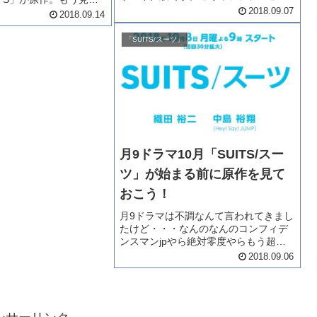
賭けにでました。もう当たれば大ヒッ
2018.09.07
この原作を元にネタバ
2018.09.14
ト間違いないでしょう！！さあ、キャ
いました。この通りかど
スト的には当たるのかどうか重要な部
楽しみ！！では、「ス
「SUITS/スーツ」
分。いつから始まる？キャストは...
話あらすじ...
月9ドラマ10月「SUITS/スー
ツ」が始まる前に原作を見て
おこう！
月9ドラマは不調なんて言われてきまし
たけど・・・なんのなんのコンフィデ
ンスマンjpやら絶対零度やらもう超楽
しい作品目白押しです。そして、2018
2018.09.06
年10月スタートの月9ドラマは・・・
「SUITS/スーツ」なんです！これ全米
大ヒットドラマですよ...