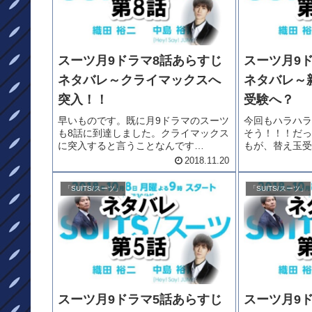
スーツ月9ドラマ8話あらすじ
スーツ月9
ネタバレ～クライマックスへ
ネタバレ～
突入！！
受験へ？
早いものです。既に月9ドラマのスーツ
今回もハラハラ
も8話に到達しました。クライマックス
そう！！！だっ
に突入すると言うことなんです
もが、替え玉受
が・・・残りが少ないと寂しいです
う・・・そんな
2018.11.20
ね。今回は、集団訴訟編ですぞ！！で
か！！！大貴は
は、あらすじ・ネタバレを見ちゃいま
ーツ/suits
「SUITS/スーツ」
「SUITS/スーツ」
しょう。月9ドラマの見逃しはこちら
じとネタバレを
で！！...
マ...
スーツ月9ドラマ5話あらすじ
スーツ月9