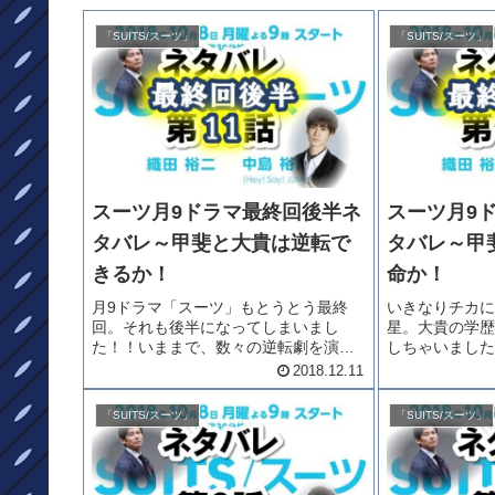
「SUITS/スーツ」
「SUITS/スーツ」
スーツ月9ドラマ最終回後半ネ
スーツ月9
タバレ～甲斐と大貴は逆転で
タバレ～甲
きるか！
命か！
月9ドラマ「スーツ」もとうとう最終
いきなりチカに
回。それも後半になってしまいまし
星。大貴の学歴
た！！いままで、数々の逆転劇を演じ
しちゃいました
てきた二人ですが・・・この度は絶対
言っちゃった。
2018.12.11
絶命のピンチ！！どうなる！！！ネタ
斐にも危険が・
バレをどうぞ。月9ドラマの見逃しはこ
とう最終回前半
「SUITS/スーツ」
「SUITS/スーツ」
ちらで！！FODならドラマのみなら
で、ネタバレを楽
ず...