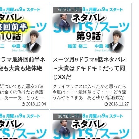
「SUITS/スーツ」
ドラマ最終回前半ネ
スーツ月9ドラマ9話ネタバレ
斐も大貴も絶体絶
～大貴はドキドキ！だって同
じXXだ
近づいてきた悪友の遊
クライマックスに入ったかと思ったら
は全くの偽りだと暴露
今度は・・・最終章って・・・どう違
。あーーあ、とうとう
うんやろ？まあ、あと残り2話程度なん
危うし大貴。そして甲
だろうけど・・・なかなか先の読めな
2018.12.04
2018.11.27
・・・スーツ月9もとう
い複雑ドラマです。スーツ月9も9話。
を迎えました。最後ま
ネタバレをどうぞ。月9ドラマの見逃し
「SUITS/スーツ」
しんでね！！！月9...
はこちらで！！FODならドラマ...