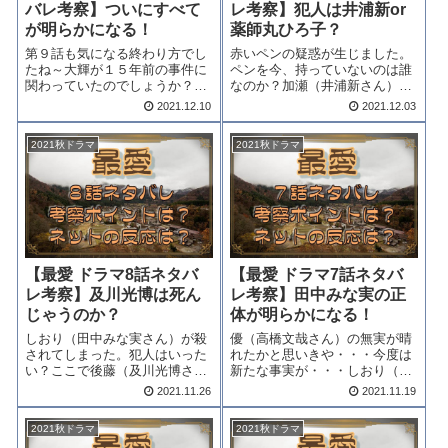
バレ考察】ついにすべて
レ考察】犯人は井浦新or
が明らかになる！
薬師丸ひろ子？
第９話も気になる終わり方でし
赤いペンの疑惑が生じました。
たね～大輝が１５年前の事件に
ペンを今、持っていないのは誰
関わっていたのでしょうか？藤
なのか？加瀬（井浦新さん）な
井と梓との関係は一体？？つい
のか梓（薬師丸ひろ子さん）な
2021.12.10
2021.12.03
に全てが明らかになる最終話。
のか？それとも政信？この辺を
「最愛ドラマ最終回ネタバレ考
考察してまいりましょ。「最
2021秋ドラマ
2021秋ドラマ
察」をどうぞ。 「最愛」最終回
愛」ドラマ9話ネタバレ考察を
ネタバレ15年前の台風の
どうぞ！！！最愛9話ネタバレ
夜・・・梨央の父、...
渡辺の父親の水死体...
【最愛 ドラマ8話ネタバ
【最愛 ドラマ7話ネタバ
レ考察】及川光博は死ん
レ考察】田中みな実の正
じゃうのか？
体が明らかになる！
しおり（田中みな実さん）が殺
優（高橋文哉さん）の無実が晴
されてしまった。犯人はいった
れたかと思いきや・・・今度は
い？ここで後藤（及川光博さ
新たな事実が・・・しおり（田
ん）のすべてが明らかになる？
中みな実さん）がその正体を表
2021.11.26
2021.11.19
彼は死んじゃうのでしょう
しだしたのだ。彼女は一体なん
か？？？「最愛」ドラマ8話ネ
なのか？事件にかかわっている
2021秋ドラマ
2021秋ドラマ
タバレ考察をお届けいたしま
のか？7話でその正体が明らか