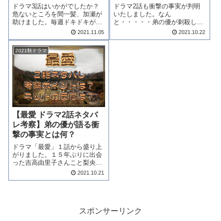
ドラマ3話はいかがでしたか？
ドラマ2話も衝撃の事実が判明
危ないところを間一髪、加瀬が
いたしました。なん
助けました。毎週ドキドキが止
と・・・・・弟の優が刺殺して
まりませんね。さて、次回はど
いたのですね。確かに衝撃的で
2021.11.05
2021.10.22
うなるのか？吉高由里子が更に
した。しかし、見張っている所
追い詰められちゃいます。ドラ
に偶然、梨央（吉高由里子さ
2021秋ドラマ
マ最愛4話ネタバレ考察をして
ん）を守ることになった大輝
まいりましょう。最愛4話ネタ
（松下洸平さん）昔に戻って、
バレ梨央（吉高由...
梨央をとことん守ってくれるの
で...
【最愛 ドラマ2話ネタバ
レ考察】弟の優が語る衝
撃の事実とは何？
ドラマ「最愛」１話から盛り上
がりました。１５年ぶりに出会
った吉高由里子さんこと梨央と
松下洸平さんこと大輝。いった
2021.10.21
いどうなっていくのでしょう。
きっとまだ未練があるとは思い
ます。さて、弟の優（柊木陽太
くん）が語る衝撃の事実が２話
で明かされます。...
スポンサーリンク