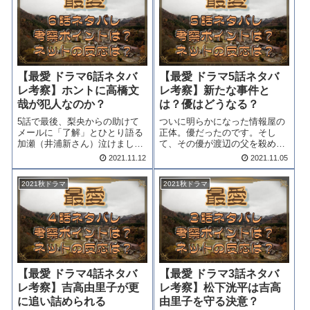
す。最愛8話ネタバレしおりは
になる？「最愛 ドラマ7話ネタ
雑居ビルから転落死してい...
バレ考察」をど...
【最愛 ドラマ6話ネタバ
【最愛 ドラマ5話ネタバ
レ考察】ホントに高橋文
レ考察】新たな事件と
哉が犯人なのか？
は？優はどうなる？
5話で最後、梨央からの助けて
ついに明らかになった情報屋の
メールに「了解」とひとり語る
正体。優だったのです。そし
加瀬（井浦新さん）泣けました
て、その優が渡辺の父を殺めた
ね。梨央（吉高由里子さん）と
のだ。衝撃の告白でした。そし
2021.11.12
2021.11.05
優（高橋文哉さん）が警察に捕
て５話では、新たな犠牲者が生
まってしまいました。加瀬は、
まれるのです。「最愛ドラマ５
2021秋ドラマ
2021秋ドラマ
どうやって二人を助けていくの
話ネタバレ考察」をどうぞ。最
でしょうか？ホントに優（高橋
愛５話ネタバレ再会した梨央
文哉さん）が犯人...
（吉高由里子さん）と...
【最愛 ドラマ4話ネタバ
【最愛 ドラマ3話ネタバ
レ考察】吉高由里子が更
レ考察】松下洸平は吉高
に追い詰められる
由里子を守る決意？