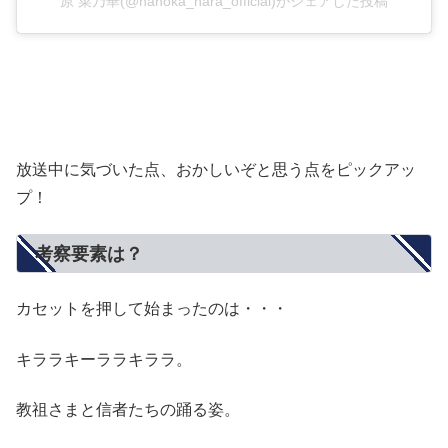
原 菜乃華(@nanoka_hara_official)がシェアした投稿
放送中に気づいた点、おかしいぞと思う点をピックアッ
プ！
考察要素は？
カセットを押して始まったのは・・・
キララキーララキララ。
教祖さまと信者たちの踊る姿。