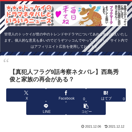
管理人のトッケイが世の中のトレンドやドラマについてあれこれお伝えいたし
ます。個人的な意見も多いのでどうぞツッコんでやってください。サイト内で
はアフィリエイト広告を使用しております。
【真犯人フラグ9話考察ネタバレ】西島秀
俊と家族の再会がある？
X
Facebook
はてブ
0
0
LINE
コピー
2021.12.06
2021.12.12