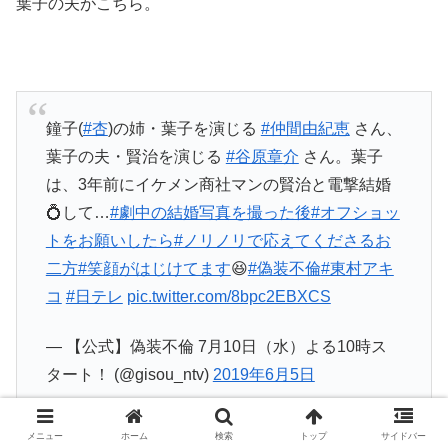
葉子の夫がこちら。
鐘子(
#杏
)の姉・葉子を演じる
#仲間由紀恵
さん、
葉子の夫・賢治を演じる
#谷原章介
さん。葉子
は、3年前にイケメン商社マンの賢治と電撃結婚
💍して…
#劇中の結婚写真を撮った後
#オフショッ
トをお願いしたら
#ノリノリで応えてくださるお
二方
#笑顔がはじけてます
😆
#偽装不倫
#東村アキ
コ
#日テレ
pic.twitter.com/8bpc2EBXCS
— 【公式】偽装不倫 7月10日（水）よる10時ス
タート！ (@gisou_ntv)
2019年6月5日
メニュー
ホーム
検索
トップ
サイドバー