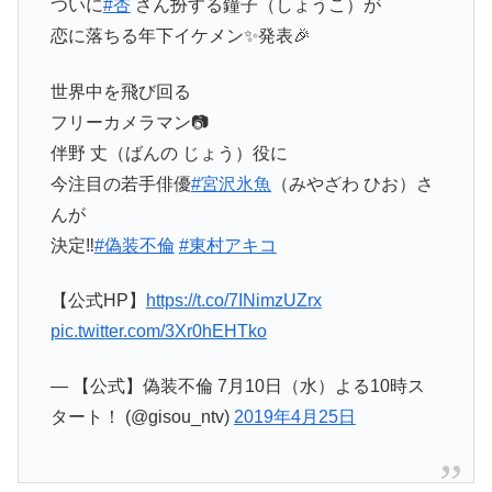
ついに
#杏
さん扮する鐘子（しょうこ）が
恋に落ちる年下イケメン✨発表🎉
世界中を飛び回る
フリーカメラマン📷
伴野 丈（ばんの じょう）役に
今注目の若手俳優
#宮沢氷魚
（みやざわ ひお）さ
んが
決定‼️
#偽装不倫
#東村アキコ
【公式HP】
https://t.co/7INimzUZrx
pic.twitter.com/3Xr0hEHTko
— 【公式】偽装不倫 7月10日（水）よる10時ス
タート！ (@gisou_ntv)
2019年4月25日