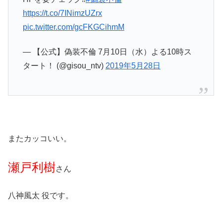
https://t.co/7INimzUZrx
pic.twitter.com/gcFKGCihmM
— 【公式】偽装不倫 7月10日（水）よる10時ス
タート！ (@gisou_ntv)
2019年5月28日
またカッコいい。
瀬戸利樹
さん
八神風太 役です。