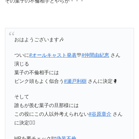
その葉子の不倫相手とやらが・・・
おはようございます🎶
ついに
#オールキャスト発表
🎊
#仲間由紀恵
さん
演じる
葉子の不倫相手には
ピンク頭もよく似合う
#瀬戸利樹
さんに決定🥊
そして
誰もが羨む葉子の旦那様には
この役にこの人以外考えられない
#谷原章介
さん
に決定🙆‍♂️
HPを要チェック‼️
#偽装不倫