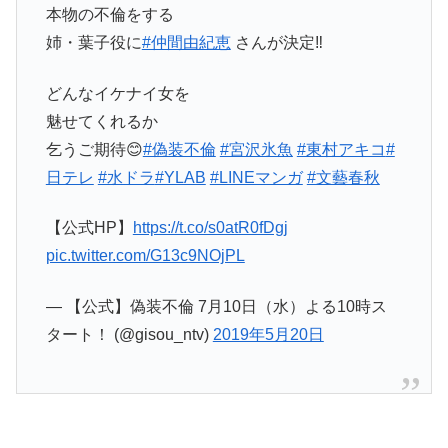
本物の不倫をする
姉・葉子役に
#仲間由紀恵
さんが決定‼️
どんなイケナイ女を
魅せてくれるか
乞うご期待😊
#偽装不倫
#宮沢氷魚
#東村アキコ
#
日テレ
#水ドラ
#YLAB
#LINEマンガ
#文藝春秋
【公式HP】
https://t.co/s0atR0fDgj
pic.twitter.com/G13c9NOjPL
— 【公式】偽装不倫 7月10日（水）よる10時ス
タート！ (@gisou_ntv)
2019年5月20日