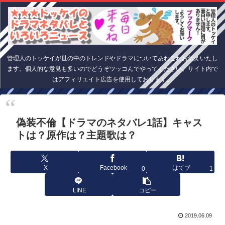
管理人のトッケイが世の中のトレンドやドラマについてあれこれお伝えいたし
ます。個人的な意見も多いのでどうぞツッコんでやってください。サイト内で
はアフィリエイト広告を使用しております。
偽装不倫【ドラマのネタバレ1話】キャス
トは？原作は？主題歌は？
X
Facebook
はてブ
0
1
LINE
コピー
2019.06.09