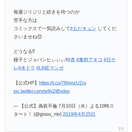
毎週ジリジリと続きを待つのが
苦手な方は
コミックスで一気読みして
#もだキュン
してくだ
さいませね😊
どうなる⁉️
鐘子とジョバンヒぃぃぃ‼️
#杏
#東村アキコ
#日テ
レ
#水ドラ
#LINEマンガ
【公式HP】
https://t.co/7INimzUZrx
pic.twitter.com/w9x2IBvdqv
— 【公式】偽装不倫 7月10日（水）よる10時ス
タート！ (@gisou_ntv)
2019年4月25日