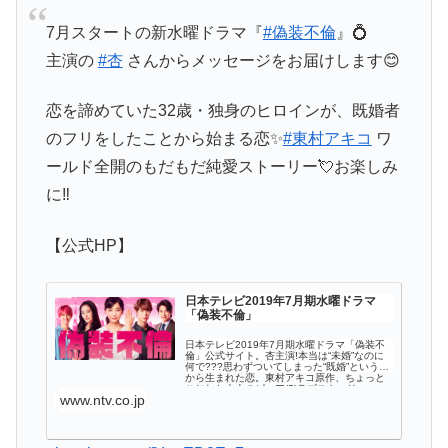
7月スタートの新水曜ドラマ『
#偽装不倫
』💍
主演の
#杏
さんからメッセージをお届けします😊
恋を諦めていた32歳・独身のヒロインが、既婚者
のフリをしたことから始まる恋✨
#東村アキコ
ワ
ールド全開のもだもだ純愛ストーリー💘お楽しみ
に‼️
【公式HP】
日本テレビ2019年7月期水曜ドラマ
「偽装不倫」
日本テレビ2019年7月期水曜ドラマ「偽装不
倫」公式サイト。杏主演!本当は“未婚”なのに
何で???思わずついてしまった“既婚”という嘘
から生まれた恋。東村アキコ原作、ちょっと
こじれた大人のピュア(?)ラブストーリー。
www.ntv.co.jp