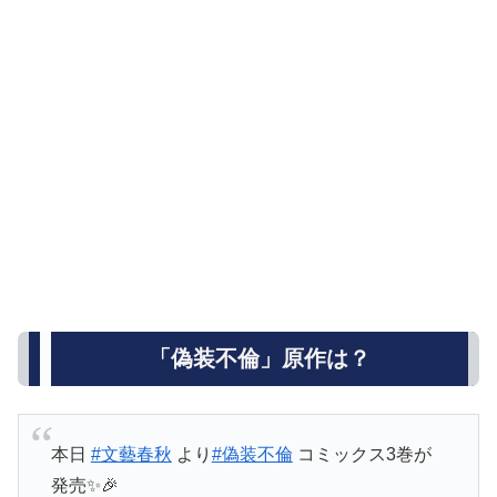
「偽装不倫」原作は？
本日
#文藝春秋
より
#偽装不倫
コミックス3巻が
発売✨🎉