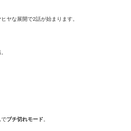
ヒヤな展開で2話が始まります。
緒。
んで
ブチ切れモード
。