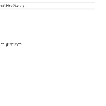
は
約4分
で読めます。
ってますので