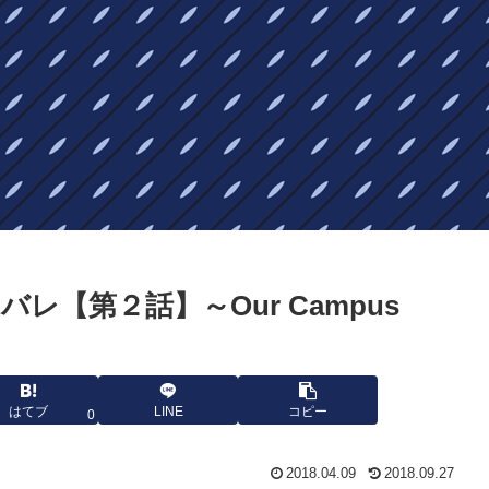
【第２話】～Our Campus
はてブ
LINE
コピー
0
2018.04.09
2018.09.27