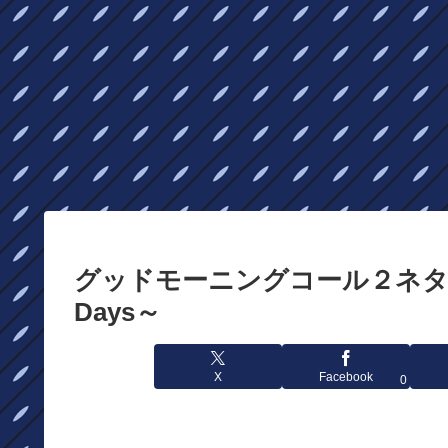
グッドモーニングコール２ネタバレ
Days～
X
Facebook
0