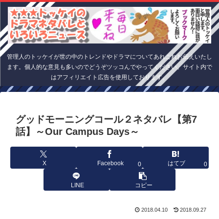
管理人のトッケイが世の中のトレンドやドラマについてあれこれお伝えいたし
ます。個人的な意見も多いのでどうぞツッコんでやってください。サイト内で
はアフィリエイト広告を使用しております。
グッドモーニングコール２ネタバレ【第7
話】～Our Campus Days～
X
Facebook
はてブ
0
0
LINE
コピー
2018.04.10
2018.09.27