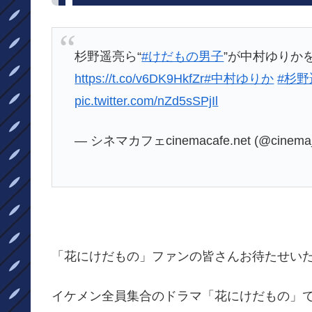
杉野遥亮ら“
#けだもの男子
”が中村ゆりか
https://t.co/v6DK9HkfZr
#中村ゆりか
#杉野
pic.twitter.com/nZd5sSPjIl
— シネマカフェcinemacafe.net (@cinema
「花にけだもの」ファンの皆さんお待たせい
イケメン全員集合のドラマ「花にけだもの」