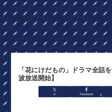
「花にけだもの」ドラマ全話を無
波放送開始】
X
Facebook
0