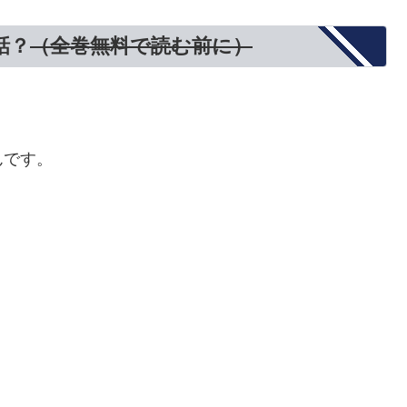
話？
（全巻無料で読む前に）
。
んです。