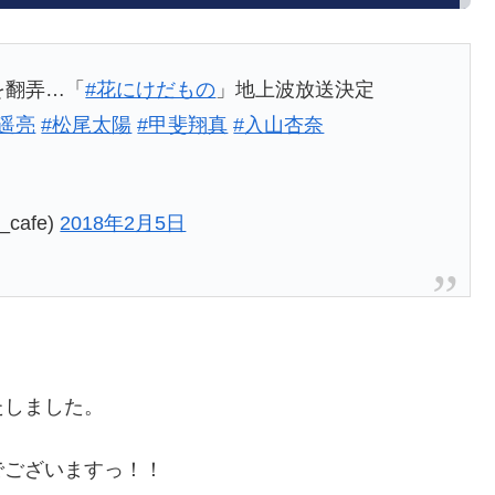
を翻弄…「
#花にけだもの
」地上波放送決定
遥亮
#松尾太陽
#甲斐翔真
#入山杏奈
_cafe)
2018年2月5日
たしました。
でございますっ！！