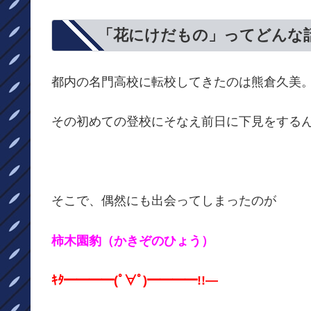
「花にけだもの」ってどんな
都内の名門高校に転校してきたのは熊倉久美
その初めての登校にそなえ前日に下見をする
そこで、偶然にも出会ってしまったのが
柿木園豹（かきぞのひょう）
ｷﾀ━━━━(ﾟ∀ﾟ)━━━━!!―