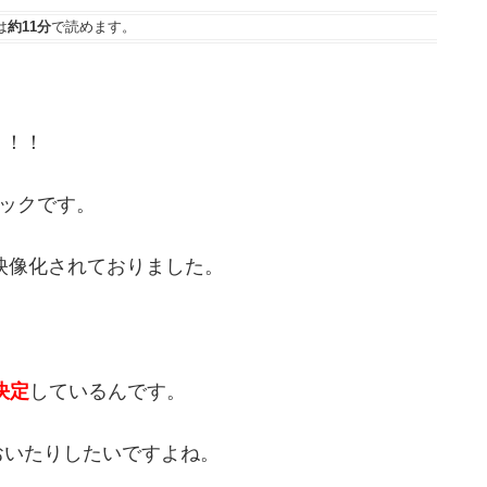
は
約11分
で読めます。
！！！
ックです。
に映像化されておりました。
決定
しているんです。
おいたりしたいですよね。