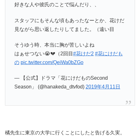
好きな人や彼氏のことで悩んだり、、
スタッフにもそんな頃もあったなーとか、花けだ
見ながら思い返したりしてました。（遠い目
そうゆう時、本当に胸が苦しいよね
はぁせつない😭💔（2回目
#花けだ2
#花にけだも
の
pic.twitter.com/QeiWa0bZGo
— 【公式】ドラマ「花にけだものSecond
Season」 (@hanakeda_dtvfod)
2019年4月11日
橘先生に東京の大学に行くことにしたと告げる久実。