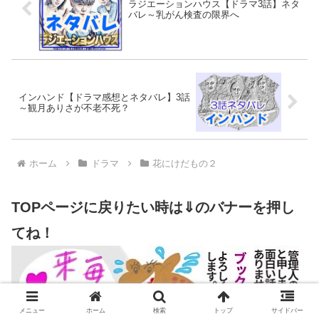
ラジエーションハウス【ドラマ3話】ネタ
バレ～乳がん検査の限界へ
インハンド【ドラマ感想とネタバレ】3話
～観月ありさが不老不死？
ホーム
ドラマ
花にけだもの２
TOPページに戻りたい時は⇓のバナーを押し
てね！
メニュー
ホーム
検索
トップ
サイドバー