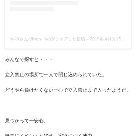
saki🕯さん(@sgn_ryo)がシェアした投稿
–
2019年 4月月15日午前4時28分PDT
みんなで探すと・・・
立入禁止の場所で一人で閉じ込められていた。
どうやら負けたくない一心で立入禁止まで入ったようだ。
見つかって一安心。
無事にイベントも終え、家路につく連中。