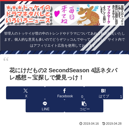
管理人のトッケイが世の中のトレンドやドラマについてあれこれお伝えいたし
ます。個人的な意見も多いのでどうぞツッコんでやってください。サイト内で
はアフィリエイト広告を使用しております。
花にけだもの2 SecondSeason 4話ネタバ
レ感想～宝探しで愛見っけ！
X
Facebook
はてブ
0
1
LINE
コピー
2019.04.16
2019.04.28