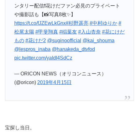
ンタリー配信❗花けだファン必見のプライベート
や撮影話も【📸写真8枚✨】
https://t.co/fJZEwLkGnx
#杉野遥亮
#中村ゆりか
#
松尾太陽
#甲斐翔真
#稲葉友
#入山杏奈
#花にけだ
もの
#花けだ2
@suginoofficial
@kai_shouma
@lespros_inaba
@hanakeda_dtvfod
pic.twitter.com/yaIdI4SdCz
— ORICON NEWS（オリコンニュース）
(@oricon)
2019年4月15日
宝探し当日。