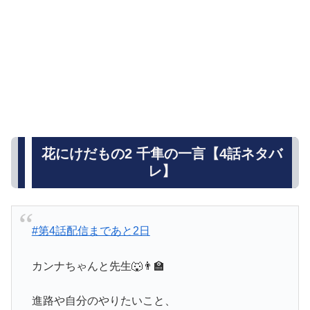
花にけだもの2 千隼の一言【4話ネタバ
レ】
#第4話配信まであと2日
カンナちゃんと先生🐺👨‍🏫
進路や自分のやりたいこと、