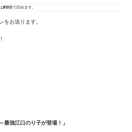
は
約8分
で読めます。
レをお送ります。
！
～最強江口のり子が登場！」