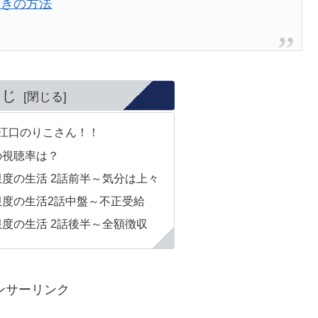
おきの方法
くじ
江口のりこさん！！
の視聴率は？
度の生活 2話前半～気分は上々
限度の生活2話中盤～不正受給
度の生活 2話後半～全額徴収
ンサーリンク