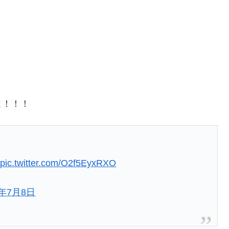
こ！！！
)
pic.twitter.com/O2f5EyxRXO
7年7月8日