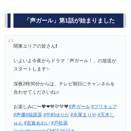
「声ガール」第1話が始まりました
関東エリアの皆さん❗
いよいよ今夜からドラマ「声ガール！」の放送が
スタートします✨
深夜2時30分からは、テレビ朝日にチャンネルを
合わせてくださいね♫
お楽しみに〜💖❤💙💛💚🧡
#声ガール
#プリキュア
#声優
#福原遥
#中村ゆりか
#永尾まりや
#天木じ
ゅん
#吉倉あおい
#戸松遥