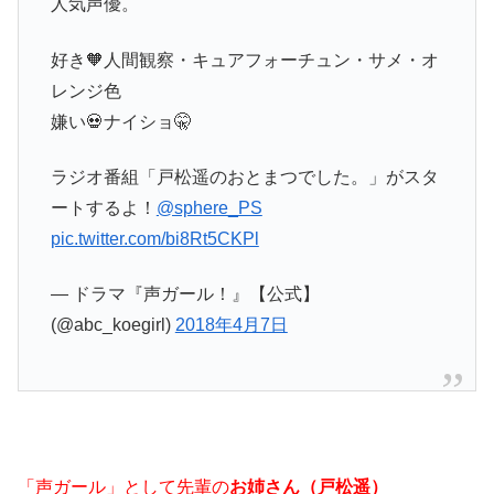
人気声優。
好き🧡人間観察・キュアフォーチュン・サメ・オ
レンジ色
嫌い💀ナイショ🤫
ラジオ番組「戸松遥のおとまつでした。」がスタ
ートするよ！
@sphere_PS
pic.twitter.com/bi8Rt5CKPl
— ドラマ『声ガール！』【公式】
(@abc_koegirl)
2018年4月7日
「声ガール」として先輩の
お姉さん（戸松遥）