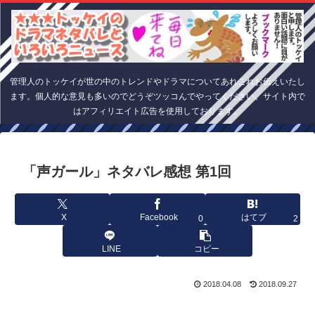
管理人のトッケイが世の中のトレンドやドラマについてあれこれお伝えいたし
ます。個人的な意見も多いのでどうぞツッコんでやってください。サイト内で
はアフィリエイト広告を使用しております。
「声ガール」ネタバレ感想 第1回
X
Facebook
はてブ
0
2
LINE
コピー
2018.04.08
2018.09.27