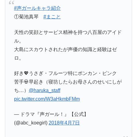
#声ガールキャラ紹介
①菊池真琴
#まこと
天性の笑顔とサービス精神を持つ八百屋のアイド
ル。
大島にスカウトされたが声優の知識と経験はゼ
ロ。
好き💖うさぎ・フルーツ特にポンカン・ピンク
苦手💀早起き（寝坊したらお母さんのせいにしが
ち…）
@haruka_staff
pic.twitter.com/W3aHkmbFMm
— ドラマ『声ガール！』【公式】
(@abc_koegirl)
2018年4月7日