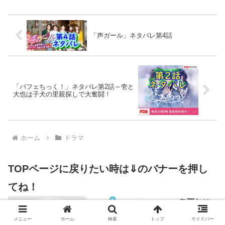
「声ガール」ネタバレ第4話
「パフェちっく！」ネタバレ第2話～壱と
大也は子犬の里親探しで大奮闘！
ホーム
ドラマ
TOPページに戻りたい時は⇓のバナーを押し
てね！
メニュー
ホーム
検索
トップ
サイドバー