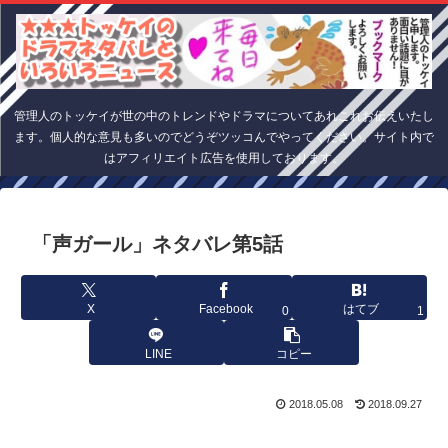
管理人のトッケイが世の中のトレンドやドラマについてあれこれお伝えいたし
ます。個人的な意見も多いのでどうぞツッコんでやってください。サイト内で
はアフィリエイト広告を使用しております。
「声ガール」ネタバレ第5話
X
Facebook
はてブ
0
1
LINE
コピー
2018.05.08
2018.09.27