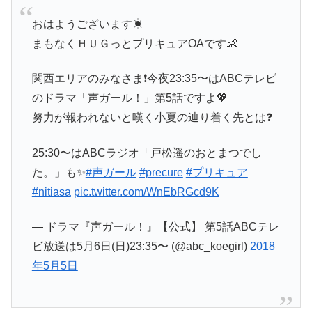
おはようございます☀
まもなくＨＵＧっとプリキュアOAです👶
関西エリアのみなさま❗今夜23:35〜はABCテレビ
のドラマ「声ガール！」第5話ですよ💖
努力が報われないと嘆く小夏の辿り着く先とは❓
25:30〜はABCラジオ「戸松遥のおとまつでし
た。」も✨
#声ガール
#precure
#プリキュア
#nitiasa
pic.twitter.com/WnEbRGcd9K
— ドラマ『声ガール！』【公式】 第5話ABCテレ
ビ放送は5月6日(日)23:35〜 (@abc_koegirl)
2018
年5月5日