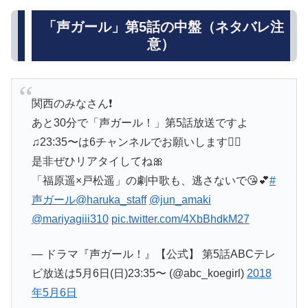
「声ガール」第5話の中盤（ネタバレ注
意）
関西のみなさん❗
あと30分で「声ガール！」第5話放送ですよ
♫23:35〜は6チャンネルでお願いします🙇‍♀️
是非ぜひリアタイしてね🎀
「福原遥×戸松遥」の劇中歌も、逃さないで😘💕
#
声ガール
@haruka_staff
@jun_amaki
@mariyagiii310
pic.twitter.com/4XbBhdkM27
— ドラマ『声ガール！』【公式】 第5話ABCテレ
ビ放送は5月6日(日)23:35〜 (@abc_koegirl)
2018
年5月6日