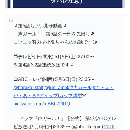
タバレ注意）
👙第5話ちょい見せ動画👙
「声ガール！」第5話の一部を先出し🎵
コツコツ努力型小夏ちゃんのお話です😘
📺テレビ朝日(関東) 5月5日(土) 27:00〜
※第4話と2話連続放送です💡
📺ABCテレビ(関西) 5月6日(日) 23:35〜
@haruka_staff
@jun_amaki
#声ガール
#こ・え・
が・あ・る
#アイラブIカップ炸裂
💛
pic.twitter.com/rqBBh72lRQ
— ドラマ『声ガール！』【公式】 第5話ABCテレ
ビ放送は5月6日(日)23:35〜 (@abc_koegirl)
2018