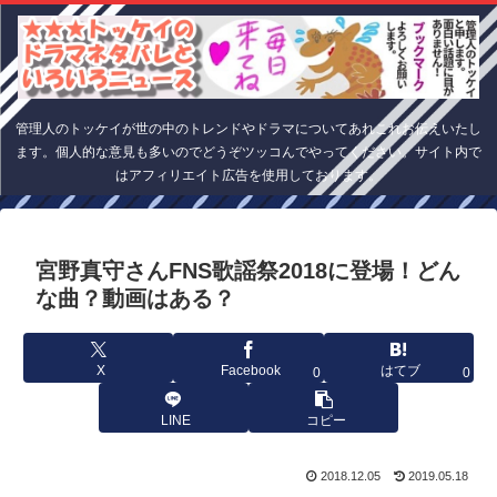
管理人のトッケイが世の中のトレンドやドラマについてあれこれお伝えいたし
ます。個人的な意見も多いのでどうぞツッコんでやってください。サイト内で
はアフィリエイト広告を使用しております。
宮野真守さんFNS歌謡祭2018に登場！どん
な曲？動画はある？
X
Facebook
はてブ
0
0
LINE
コピー
2018.12.05
2019.05.18