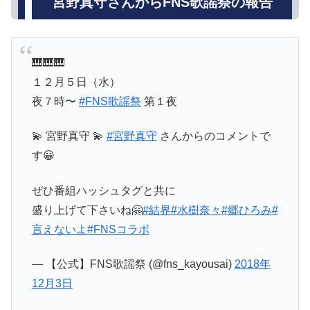
宮野真守さんからFNS歌謡祭の報告
🎹🎹🎹
１２月５日（水）
夜７時〜
#FNS歌謡祭
第１夜
💫 宮野真守 💫
#宮野真守
さんからのコメントで
す😀
ぜひ番組ハッシュタグと共に
盛り上げて下さいね🤗
#結界
#水樹奈々
#郷ひろみ
#
言えないよ
#FNSコラボ
— 【公式】FNS歌謡祭 (@fns_kayousai)
2018年
12月3日