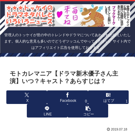
管理人のトッケイが世の中のトレンドやドラマについてあれこれお伝えいたし
ます。個人的な意見も多いのでどうぞツッコんでやってください。サイト内で
はアフィリエイト広告を使用しております。
モトカレマニア【ドラマ新木優子さん主
演】いつ？キャスト？あらすじは？
X
Facebook
はてブ
0
1
LINE
コピー
2019.07.18