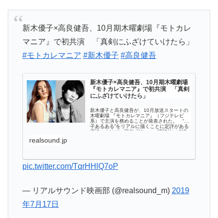
新木優子×高良健吾、10月期木曜劇場『モトカレ
マニア』で初共演 「真剣にふざけていけたら」
#モトカレマニア
#新木優子
#高良健吾
新木優子×高良健吾、10月期木曜劇場
『モトカレマニア』で初共演 「真剣
にふざけていけたら」
新木優子と高良健吾が、10月放送スタートの
木曜劇場 『モトカレマニア』（フジテレビ
系）で主演を務めることが発表された。 “女
子あるある”をリアルに描くことに定評がある
瀧波ユカリが、現在『Kiss』（講談社）で連
載中の同名コミック原作とした本...
realsound.jp
pic.twitter.com/TqrHHlQ7oP
— リアルサウンド映画部 (@realsound_m)
2019
年7月17日