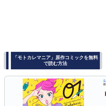
「モトカレマニア」原作コミックを無料
で読む方法
モ
価