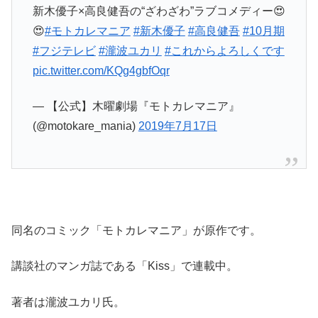
新木優子×高良健吾の“ざわざわ”ラブコメディー😍
😍
#モトカレマニア
#新木優子
#高良健吾
#10月期
#フジテレビ
#瀧波ユカリ
#これからよろしくです
pic.twitter.com/KQg4gbfOqr
— 【公式】木曜劇場『モトカレマニア』
(@motokare_mania)
2019年7月17日
同名のコミック「モトカレマニア」が原作です。
講談社のマンガ誌である「Kiss」で連載中。
著者は瀧波ユカリ氏。