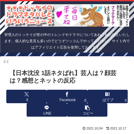
管理人のトッケイが世の中のトレンドやドラマについてあれこれお伝えいたし
ます。個人的な意見も多いのでどうぞツッコんでやってください。サイト内で
はアフィリエイト広告を使用しております。
【日本沈没 1話ネタばれ】芸人は？顔芸
は？感想とネットの反応
X
Facebook
はてブ
0
0
LINE
コピー
2021.10.04
2021.10.17