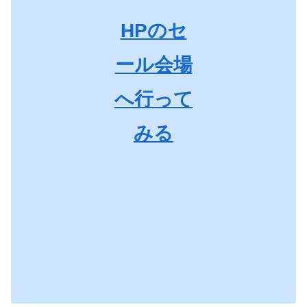
HPのセ
ール会場
へ行って
みる