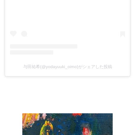
与田祐希(@yodayuuki_oimo)がシェアした投稿