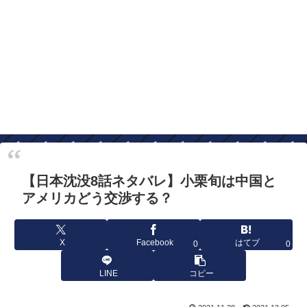
【日本沈没8話ネタバレ】小栗旬は中国と
アメリカどう交渉する？
X
Facebook
はてブ
0
0
LINE
コピー