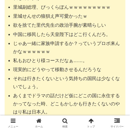
里城副総理、びっくらぽんｗｗｗｗｗｗｗｗｗ
里城せんせの狼狽え声可愛かったｗ
欲を捨てた里代先生の政治手腕が素晴らしい
中国に移民したら天皇陛下はどこ行くんだろ。
じゃあ一緒に家族申請するか？っていうプロポ来ん
かなｗｗｗｗｗｗ
私もおひとり様コースだなぁ……。
現実的にどうやって移動させるんだろうな
それは行きたくないという気持ちの国民は少なくな
いでしょう。
あくまでドラマの話だけど仮にどこの国に永住する
かってなった時、どこもかしかも行きたくないのや
はり私は日本人。
国難になると国民の一部が暴徒化して政府が狙われ
メニュー
ホーム
検索
トップ
サイドバー
るのは実際にありがちなことだよな