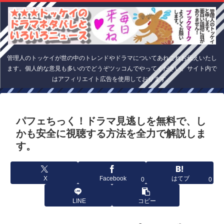
管理人のトッケイが世の中のトレンドやドラマについてあれこれお伝えいたし
ます。個人的な意見も多いのでどうぞツッコんでやってください。サイト内で
はアフィリエイト広告を使用しております。
パフェちっく！ドラマ見逃しを無料で、し
かも安全に視聴する方法を全力で解説しま
す。
X
Facebook
はてブ
0
0
LINE
コピー