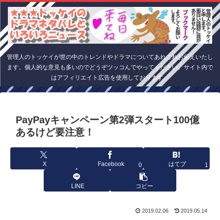
管理人のトッケイが世の中のトレンドやドラマについてあれこれお伝えいたし
ます。個人的な意見も多いのでどうぞツッコんでやってください。サイト内で
はアフィリエイト広告を使用しております。
PayPayキャンペーン第2弾スタート100億
あるけど要注意！
X
Facebook
はてブ
0
1
LINE
コピー
2019.02.06
2019.05.14