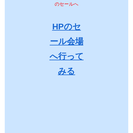
のセールへ
HPのセ
ール会場
へ行って
みる