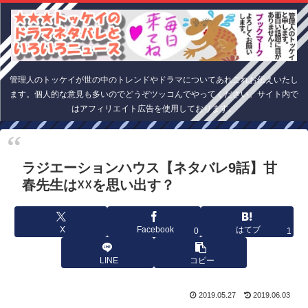
管理人のトッケイが世の中のトレンドやドラマについてあれこれお伝えいたし
ます。個人的な意見も多いのでどうぞツッコんでやってください。サイト内で
はアフィリエイト広告を使用しております。
ラジエーションハウス【ネタバレ9話】甘
春先生は☓☓を思い出す？
X
Facebook
はてブ
0
1
LINE
コピー
2019.05.27
2019.06.03