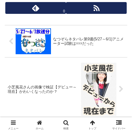
0
なつぞらネタバレ第9週(5/27～6/1)アニメ
ーター試験は☓☓☓だった
小芝風花さんの画像で検証【デビュー～
現在】かわいくなったのか？
ホーム
ドラマ
ラジエーションハウス
メニュー
ホーム
検索
トップ
サイドバー