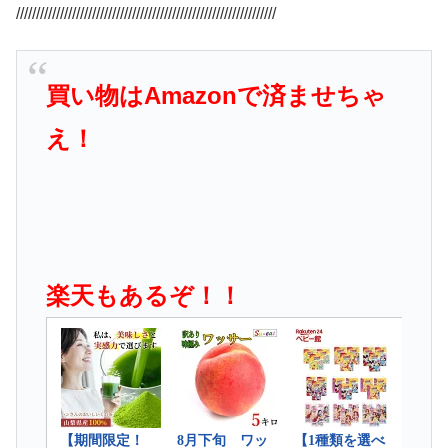
/////////////////////////////////////////////////////////////////
買い物はAmazonで済ませちゃ
え！
楽天もあるぞ！！