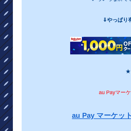
⇓やっぱり
★
au Payマ
au Pay マー