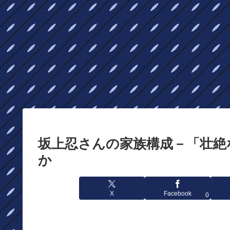
坂上忍さんの家族構成－「壮絶
か
X
Facebook
0