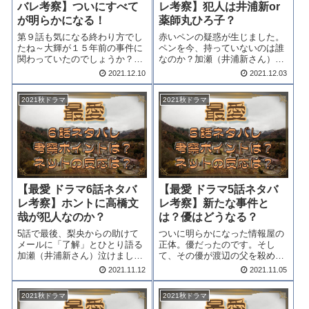
バレ考察】ついにすべて
レ考察】犯人は井浦新or
が明らかになる！
薬師丸ひろ子？
第９話も気になる終わり方でし
赤いペンの疑惑が生じました。
たね～大輝が１５年前の事件に
ペンを今、持っていないのは誰
関わっていたのでしょうか？藤
なのか？加瀬（井浦新さん）な
井と梓との関係は一体？？つい
のか梓（薬師丸ひろ子さん）な
2021.12.10
2021.12.03
に全てが明らかになる最終話。
のか？それとも政信？この辺を
「最愛ドラマ最終回ネタバレ考
考察してまいりましょ。「最
2021秋ドラマ
2021秋ドラマ
察」をどうぞ。 「最愛」最終回
愛」ドラマ9話ネタバレ考察を
ネタバレ15年前の台風の
どうぞ！！！最愛9話ネタバレ
夜・・・梨央の父、...
渡辺の父親の水死体...
【最愛 ドラマ6話ネタバ
【最愛 ドラマ5話ネタバ
レ考察】ホントに高橋文
レ考察】新たな事件と
哉が犯人なのか？
は？優はどうなる？
5話で最後、梨央からの助けて
ついに明らかになった情報屋の
メールに「了解」とひとり語る
正体。優だったのです。そし
加瀬（井浦新さん）泣けました
て、その優が渡辺の父を殺めた
ね。梨央（吉高由里子さん）と
のだ。衝撃の告白でした。そし
2021.11.12
2021.11.05
優（高橋文哉さん）が警察に捕
て５話では、新たな犠牲者が生
まってしまいました。加瀬は、
まれるのです。「最愛ドラマ５
2021秋ドラマ
2021秋ドラマ
どうやって二人を助けていくの
話ネタバレ考察」をどうぞ。最