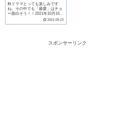
秋ドラマとっても楽しみです
ね。その中でも「最愛」はチョ
ー面白そう！！2021年10月15日
（金）よる10時スタート 毎週金
2021.09.23
曜よる10時〜ですぞ。なんてっ
たってミステリアスな役どころ
はピッタリの吉高由里子さん主
演ですから。「知らなくていい
こと...
スポンサーリンク