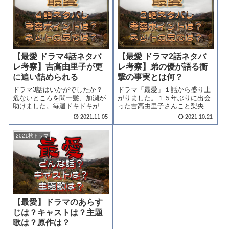
でしょうか？ホントに優（高橋
愛５話ネタバレ再会した梨央
文哉さん）が犯人...
（吉高由里子さん）と...
【最愛 ドラマ4話ネタバ
【最愛 ドラマ2話ネタバ
レ考察】吉高由里子が更
レ考察】弟の優が語る衝
に追い詰められる
撃の事実とは何？
ドラマ3話はいかがでしたか？
ドラマ「最愛」１話から盛り上
危ないところを間一髪、加瀬が
がりました。１５年ぶりに出会
助けました。毎週ドキドキが止
った吉高由里子さんこと梨央と
まりませんね。さて、次回はど
松下洸平さんこと大輝。いった
2021.11.05
2021.10.21
うなるのか？吉高由里子が更に
いどうなっていくのでしょう。
追い詰められちゃいます。ドラ
きっとまだ未練があるとは思い
2021秋ドラマ
マ最愛4話ネタバレ考察をして
ます。さて、弟の優（柊木陽太
まいりましょう。最愛4話ネタ
くん）が語る衝撃の事実が２話
バレ梨央（吉高由...
で明かされます。...
【最愛】ドラマのあらす
じは？キャストは？主題
歌は？原作は？