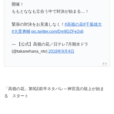
開催！
ももとななも立合う中で対決が始まる…！
緊張の対決をお見逃しなく！
#高嶺の花
#千葉雄大
#大貫勇輔
pic.twitter.com/Dm9DZFe2s6
— 【公式】高嶺の花／日テレ7月期水ドラ
(@takanehana_ntv)
2018年9月4日
「高嶺の花」第9話前半ネタバレ～神宮流の俎上が始ま
る スタート