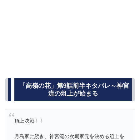
「高嶺の花」第9話前半ネタバレ～神宮
流の俎上が始まる
頂上決戦！！
月島家に続き、神宮流の次期家元を決める俎上を