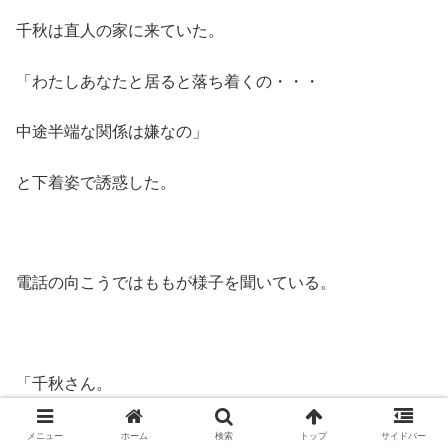
千秋は直人の家に来ていた。
「わたしあなたと居ると落ち着くの・・・
中途半端な関係は嫌なの」
と下着姿で誘惑した。
電話の向こうではももが様子を聞いている。
「千秋さん。
おれ・・・・」
メニュー
ホーム
検索
トップ
サイドバー