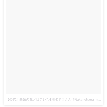
【公式】高嶺の花／日テレ7月期水ドラさん(@takanehana_ntv)がシェアした投稿