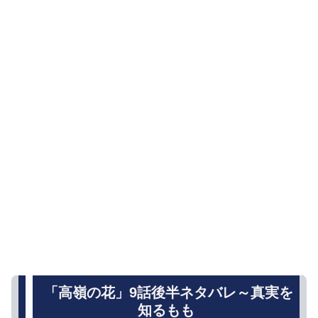
「高嶺の花」9話後半ネタバレ～真実を
知るもも