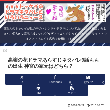
管理人のトッケイが世の中のトレンドやドラマについてあれこれお伝えいたし
ます。個人的な意見も多いのでどうぞツッコんでやってください。サイト内で
はアフィリエイト広告を使用しております。
高嶺の花ドラマあらすじネタバレ9話もも
の出生 神宮の家元はどちら？
X
Facebook
はてブ
0
0
LINE
コピー
2018.08.29
2018.10.07