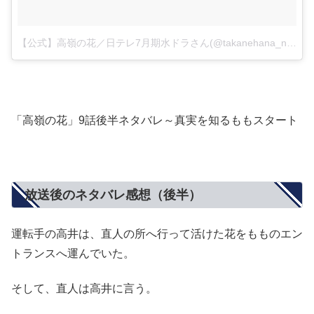
【公式】高嶺の花／日テレ7月期水ドラさん(@takanehana_ntv)がシェアした投稿
「高嶺の花」9話後半ネタバレ～真実を知るももスタート
放送後のネタバレ感想（後半）
運転手の高井は、直人の所へ行って活けた花をもものエン
トランスへ運んでいた。
そして、直人は高井に言う。