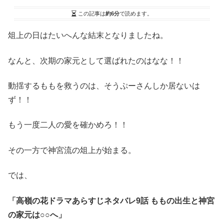
この記事は
約6分
で読めます。
俎上の日はたいへんな結末となりましたね。
なんと、次期の家元として選ばれたのはなな！！
動揺するももを救うのは、そうぷーさんしか居ないは
ず！！
もう一度二人の愛を確かめろ！！
その一方で神宮流の俎上が始まる。
では、
「高嶺の花ドラマあらすじネタバレ9話 ももの出生と神宮
の家元は○○へ」