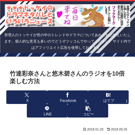
管理人のトッケイが世の中のトレンドやドラマについてあれこれお伝えいたし
ます。個人的な意見も多いのでどうぞツッコんでやってください。サイト内で
はアフィリエイト広告を使用しております。
竹達彩奈さんと悠木碧さんのラジオを10倍
楽しむ方法
X
Facebook
はてブ
0
1
LINE
コピー
2018.01.29
2018.09.25