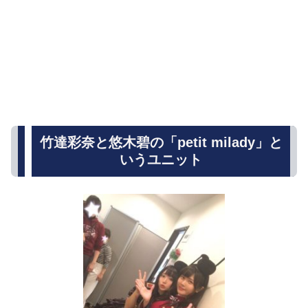
竹達彩奈と悠木碧の「petit milady」と
いうユニット