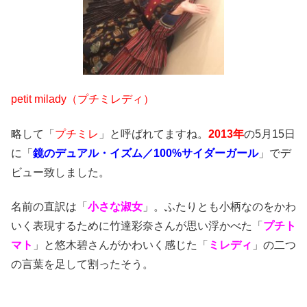
petit milady（プチミレディ）
略して「
プチミレ
」と呼ばれてますね。
2013年
の5月15日
に「
鏡のデュアル・イズム／100%サイダーガール
」でデ
ビュー致しました。
名前の直訳は「
小さな淑女
」。ふたりとも小柄なのをかわ
いく表現するために竹達彩奈さんが思い浮かべた「
プチト
マト
」と悠木碧さんがかわいく感じた「
ミレディ
」の二つ
の言葉を足して割ったそう。