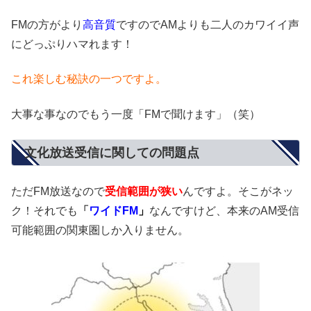
FMの方がより
高音質
ですのでAMよりも二人のカワイイ声
にどっぷりハマれます！
これ楽しむ秘訣の一つですよ。
大事な事なのでもう一度「FMで聞けます」（笑）
文化放送受信に関しての問題点
ただFM放送なので
受信範囲が狭い
んですよ。そこがネッ
ク！それでも
「
ワイドFM
」
なんですけど、本来のAM受信
可能範囲の関東圏しか入りません。