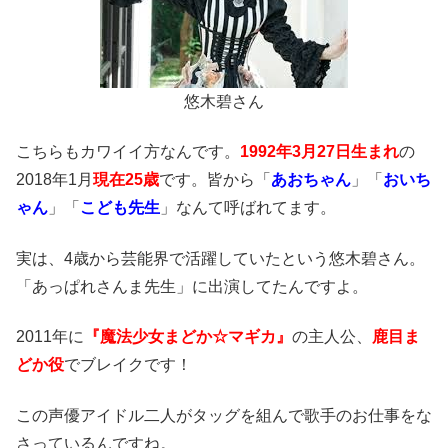
悠木碧さん
こちらもカワイイ方なんです。
1992年3月27日生まれ
の
2018年1月
現在25歳
です。皆から「
あおちゃん
」「
おいち
ゃん
」「
こども先生
」なんて呼ばれてます。
実は、4歳から芸能界で活躍していたという悠木碧さん。
「あっぱれさんま先生」に出演してたんですよ。
2011年に
『魔法少女まどか☆マギカ』
の主人公、
鹿目ま
どか役
でブレイクです！
この声優アイドル二人がタッグを組んで歌手のお仕事をな
さっているんですね。