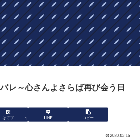
バレ～心さんよさらば再び会う日
はてブ
LINE
コピー
1
2020.03.15