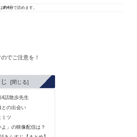
は
約4分
で読めます。
すのでご注意を！
くじ
第4話散歩先生
娘との出会い
ヒミツ
いよ」の映像配信は？
4話あらすじ【まとめ】