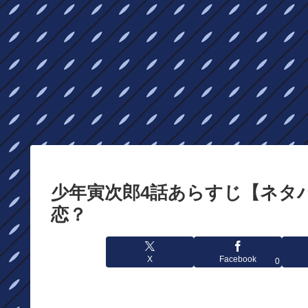
少年寅次郎4話あらすじ【ネタ
恋？
X
Facebook
0