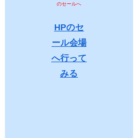
のセールへ
HPのセ
ール会場
へ行って
みる