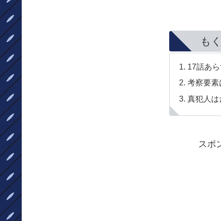
も
17話あ
考察要素
真犯人は
スポ