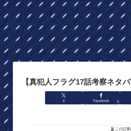
【真犯人フラグ17話考察ネタ
X
Facebook
0
この記事