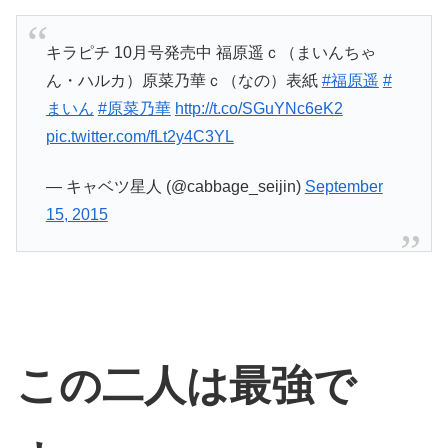
キラピチ 10月号発売中 福原遥ｃ（まいんちゃ
ん・ハルカ）原菜乃華ｃ（なの）表紙
#福原遥
#
まいん
#原菜乃華
http://t.co/SGuYNc6eK2
pic.twitter.com/fLt2y4C3YL
— キャベツ星人 (@cabbage_seijin)
September
15, 2015
この二人は最強で