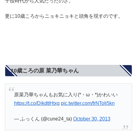
子役時代から人気だったのさ。
更に10歳ころからニョキニョキと頭角を現すのです。
10歳ころの原 菜乃華ちゃん
原菜乃華ちゃんもお気に入り(*・ω・*)かわいい
https://t.co/DikdttHtxg
pic.twitter.com/frNToIj5kn
— ふっくん (@cune24_ta)
October 30, 2013