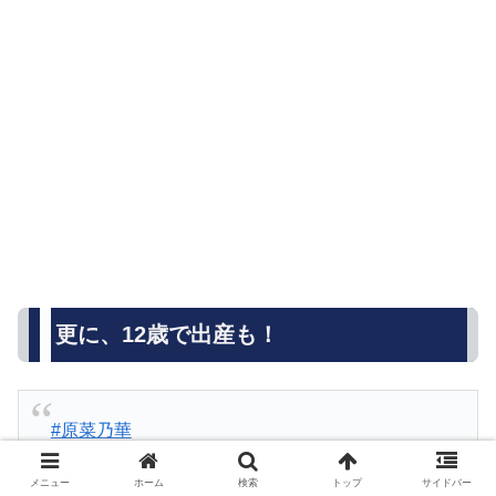
更に、12歳で出産も！
#原菜乃華
朝が来る
pic.twitter.com/aKM8TD9fQ6
メニュー
ホーム
検索
トップ
サイドバー