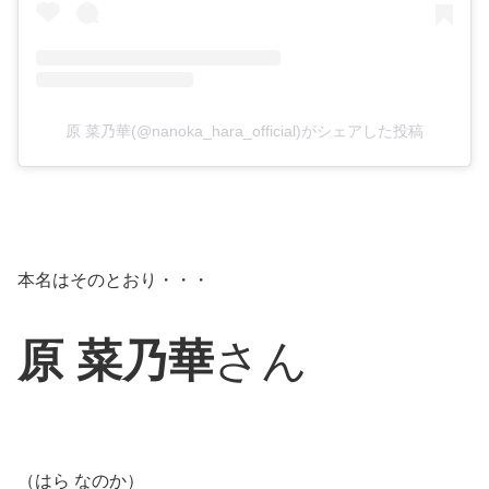
原 菜乃華(@nanoka_hara_official)がシェアした投稿
本名はそのとおり・・・
原 菜乃華
さん
（はら なのか）