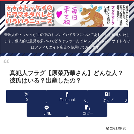
管理人のトッケイが世の中のトレンドやドラマについてあれこれお伝えいたし
ます。個人的な意見も多いのでどうぞツッコんでやってください。サイト内で
はアフィリエイト広告を使用しております。
真犯人フラグ【原菜乃華さん】どんな人？
彼氏はいる？出産したの？
X
Facebook
はてブ
0
0
LINE
コピー
2021.09.28