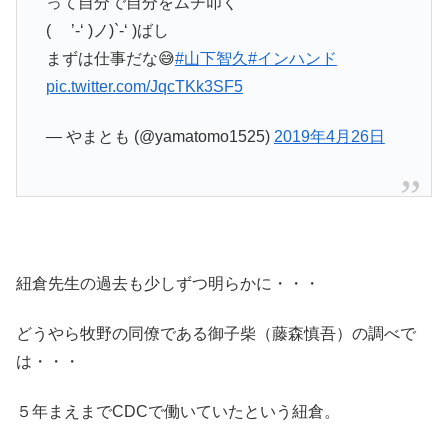
って自分で自分をムチ叩く
( ’-‘ )ノ)`-‘ )ばし
まずは仕事だな😅
#山下智久
#インハンド
pic.twitter.com/JqcTKk3SF5
— やまとも (@yamatomo1525)
2019年4月26日
紐倉先生の過去も少しずつ明らかに・・・
どうやら牧野の同僚である御子柴（藤森慎吾）の調べで
は・・・
５年まえまでCDCで働いていたという紐倉。