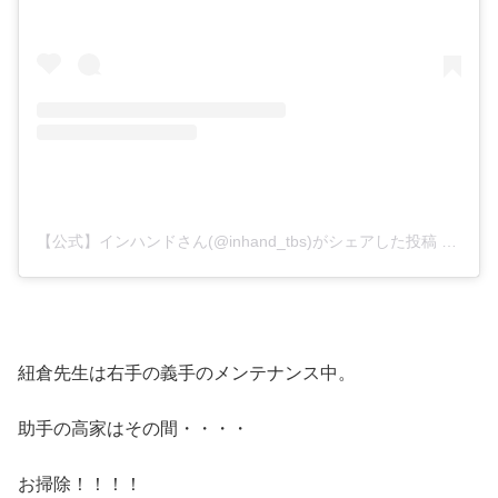
【公式】インハンドさん(@inhand_tbs)がシェアした投稿
–
201
紐倉先生は右手の義手のメンテナンス中。
助手の高家はその間・・・・
お掃除！！！！