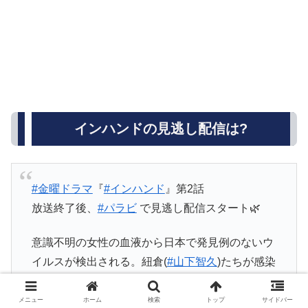
インハンドの見逃し配信は?
#金曜ドラマ
『
#インハンド
』第2話
放送終了後、
#パラビ
で見逃し配信スタート🌿
意識不明の女性の血液から日本で発見例のないウ
イルスが検出される。紐倉(
#山下智久
)たちが感染
ルートを調べると、予想外の事実が･･･。
第1話も配信中✨▷
https://t.co/rkZrWekQNc
#濱田
メニュー
ホーム
検索
トップ
サイドバー