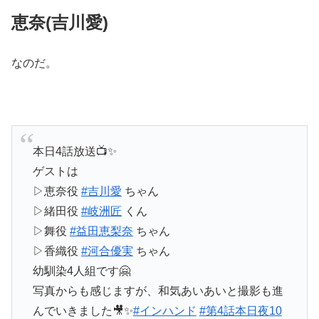
恵奈(吉川愛)
なのだ。
本日4話放送📺✨
ゲストは
▷恵奈役
#吉川愛
ちゃん
▷緒田役
#岐洲匠
くん
▷舞役
#益田恵梨奈
ちゃん
▷香織役
#河合優実
ちゃん
幼馴染4人組です🤗
写真からも感じますが、和気あいあいと撮影も進
んでいきました🎥✨
#インハンド
#第4話本日夜10