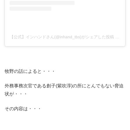
【公式】インハンドさん(@inhand_tbs)がシェアした投稿
–
201
牧野の話によると・・・
外務事務次官である創子(紫吹淳)の所にとんでもない脅迫
状が・・・
その内容は・・・