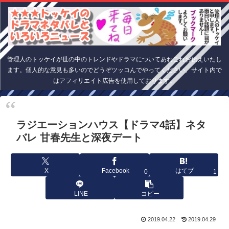
管理人のトッケイが世の中のトレンドやドラマについてあれこれお伝えいたし
ます。個人的な意見も多いのでどうぞツッコんでやってください。サイト内で
はアフィリエイト広告を使用しております。
ラジエーションハウス【ドラマ4話】ネタ
バレ 甘春先生と深夜デート
X
Facebook
はてブ
0
1
LINE
コピー
2019.04.22
2019.04.29