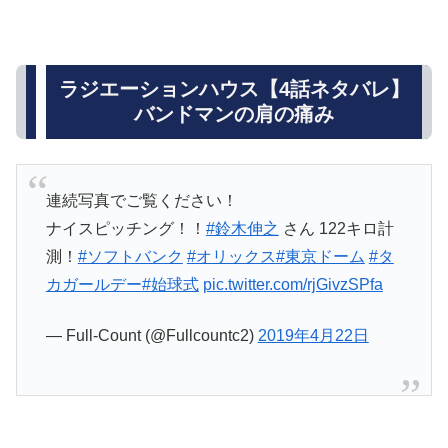
ラジエーションハウス【4話ネタバレ】
バンドマンの肩の痛み
連続写真でご覧ください！
ナイスピッチング！！
#鈴木伸之
さん 122キロ計
測！
#ソフトバンク
#オリックス
#東京ドーム
#タ
カガールデー
#始球式
pic.twitter.com/rjGivzSPfa
— Full-Count (@Fullcountc2)
2019年4月22日