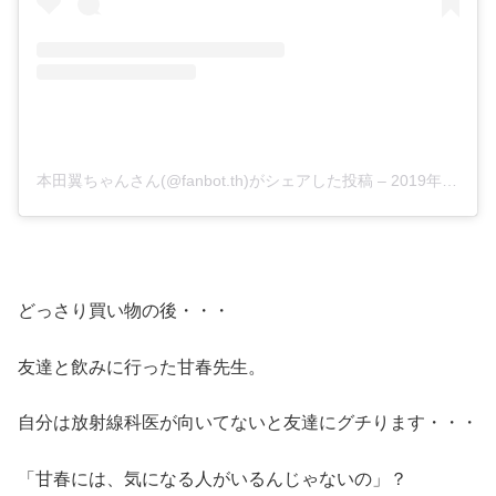
本田翼ちゃんさん(@fanbot.th)がシェアした投稿
–
2019年 4月月17日午前4時56分PDT
どっさり買い物の後・・・
友達と飲みに行った甘春先生。
自分は放射線科医が向いてないと友達にグチります・・・
「甘春には、気になる人がいるんじゃないの」？