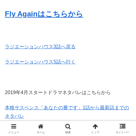
Fly Againはこちらから
ラジエーションハウス3話へ戻る
ラジエーションハウス5話へ行く
2019年4月スタートドラマネタバレはこちらから
本格サスペンス「あなたの番です」1話から最新話までの
ネタバレ
広瀬すず主演「なつぞら」最新週のネタバレ
メニュー
ホーム
検索
トップ
サイドバー