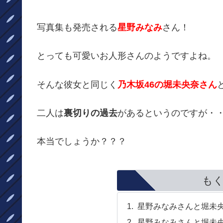
写真集も発売される
星野みなみ
さん！
とっても可愛いお人形さんのようですよね。
そんな彼女と同じく
乃木坂46の堀未央奈さん
二人は
裏切りの過去
があるというのですが・
本当でしょうか？？？
も
星野みなみさんと堀未
星野みなみさんと堀未