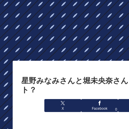
星野みなみさんと堀未央奈さん
ト？
X
Facebook
0