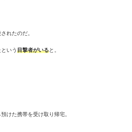
殺されたのだ。
たという
目撃者がいる
と。
ら預けた携帯を受け取り帰宅。
。