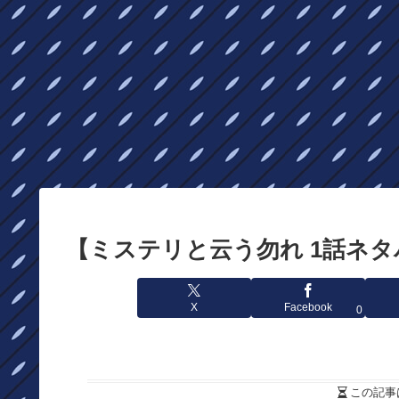
【ミステリと云う勿れ 1話ネタ
X
Facebook
0
この記事