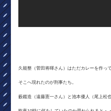
久能整（菅田将暉さん）はただカレーを作っ
そこへ現れたのが刑事たち。
藪鑑造（遠藤憲一さん）と池本優人（尾上松
昨夜10時に何をしていたのか尋ねられると・