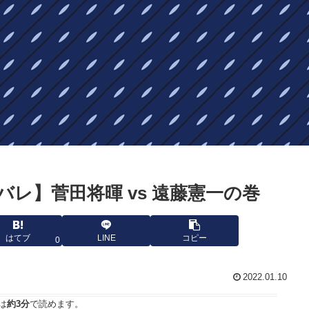
バレ】菅田将暉 vs 遠藤憲一の巻
はてブ
LINE
コピー
0
2022.01.10
は
約3分
で読めます。