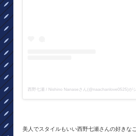
西野七瀬 / Nishino Nanaseさん(@naachanlove052
美人でスタイルもいい西野七瀬さんの好きな