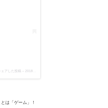
5)がシェアした投稿
–
2018年12月月11日午後7時08分PST
ことは「ゲーム」！