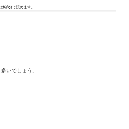
は
約8分
で読めます。
。
も多いでしょう。