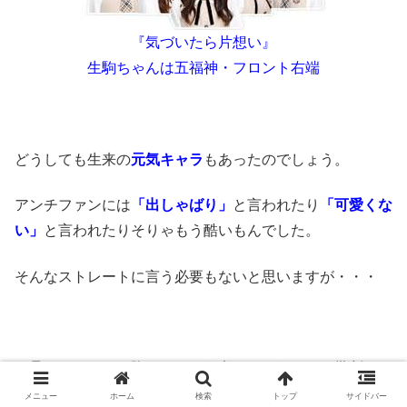
『気づいたら片想い』
生駒ちゃんは五福神・フロント右端
どうしても生来の
元気キャラ
もあったのでしょう。
アンチファンには
「出しゃばり」
と言われたり
「可愛くな
い」
と言われたりそりゃもう酷いもんでした。
そんなストレートに言う必要もないと思いますが・・・
一旦、センターを降ろすという考えはそういった批判をか
わす理由もあったかもしれません。
メニュー
ホーム
検索
トップ
サイドバー