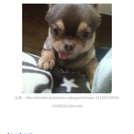
出典：https://ameblo.jp/shinobu-sakagami/image-12100133656-
13495281684.html