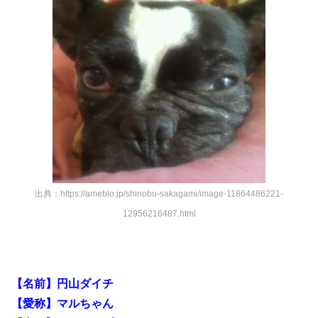
出典：https://ameblo.jp/shinobu-sakagami/image-11864486221-
12956216487.html
【名前】円山ダイチ
【愛称】マルちゃん