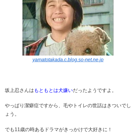
yamatotakada.c.blog.so-net.ne.jp
坂上忍さんは
もともとは犬嫌い
だったようですよ。
やっぱり潔癖症ですから、毛やトイレの世話はきついでし
ょう。
でも11歳の時あるドラマがきっかけで大好きに！