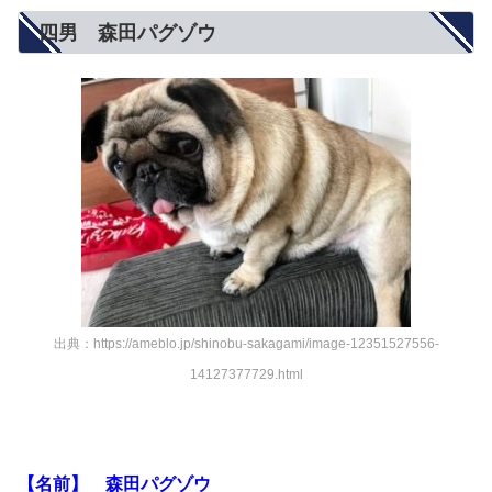
四男 森田パグゾウ
出典：https://ameblo.jp/shinobu-sakagami/image-12351527556-
14127377729.html
【名前】 森田パグゾウ