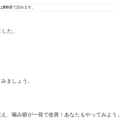
は
約6分
で読めます。
ました。
てみましょう。
吠え、噛み癖が一発で改善！あなたもやってみよう」