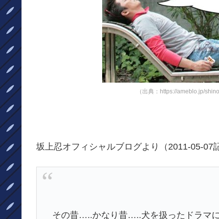
（出典：https://ameblo.jp/shin
坂上忍オフィシャルブログより（2011-05-0
その昔…..かなり昔…..犬を扱ったドラ