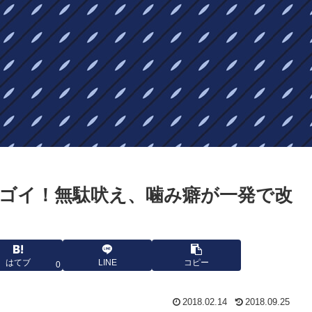
ゴイ！無駄吠え、噛み癖が一発で改
はてブ
LINE
コピー
0
2018.02.14
2018.09.25