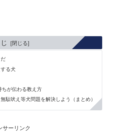
くじ
うだ
えする犬
持ちが伝わる教え方
て無駄吠え等犬問題を解決しよう（まとめ）
ンサーリンク