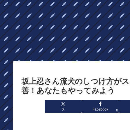
坂上忍さん流犬のしつけ方がス
善！あなたもやってみよう
X
Facebook
0