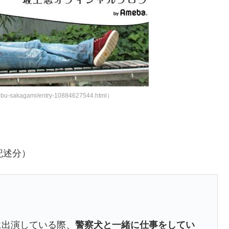
obu-sakagami/entry-10884627544.html）
7記述分）
マに出演している際、
警察犬と一緒に仕事をしてい