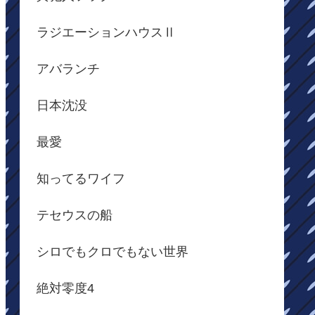
ラジエーションハウスⅡ
アバランチ
日本沈没
最愛
知ってるワイフ
テセウスの船
シロでもクロでもない世界
絶対零度4