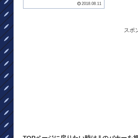
んマーカー値が下がったけど・・・・
2018.08.11
どうなったのでしょう？？？そして、
みゆき役も〇〇さん登場です。「義母
と娘のブルース6話ネタバレ～第...
スポ