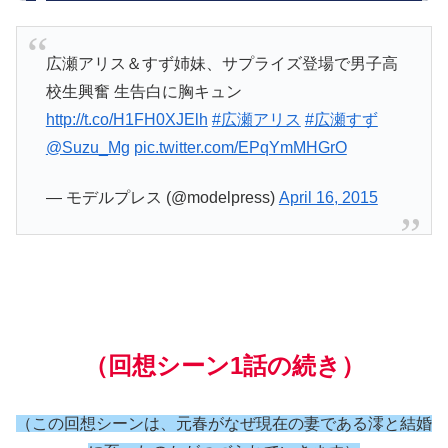
広瀬アリス＆すず姉妹、サプライズ登場で男子高
校生興奮 生告白に胸キュン
http://t.co/H1FH0XJElh
#広瀬アリス
#広瀬すず
@Suzu_Mg
pic.twitter.com/EPqYmMHGrO
— モデルプレス (@modelpress)
April 16, 2015
（回想シーン1話の続き）
（この回想シーンは、元春がなぜ現在の妻である澪と結婚