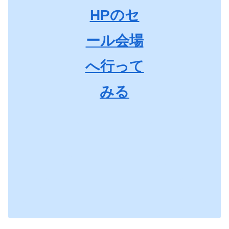
HPのセ
ール会場
へ行って
みる