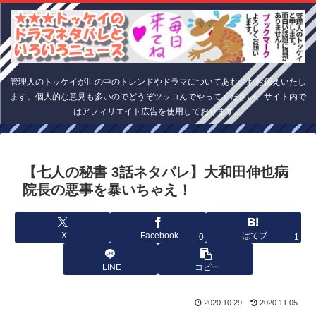
管理人のトッケイが世の中のトレンドやドラマについてあれこれお伝えいたし
ます。個人的な意見も多いのでどうぞツッコんでやってください。サイト内で
はアフィリエイト広告を使用しております。
【七人の秘書 3話ネタバレ】大和田伸也病
院長の悪事を暴いちゃえ！
X
Facebook
はてブ
0
1
LINE
コピー
2020.10.29
2020.11.05