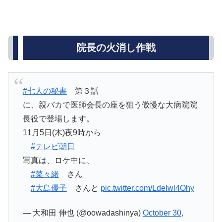
院長の火消し作戦
#七人の秘書
第３話
に、親バカで医師会長の座を狙う傲慢な大病院院
長役で登場します。
11月5日(木)夜9時から
#テレビ朝日
写真は、ロケ中に、
#菜々緒
さん
#大島優子
さんと
pic.twitter.com/Ldelwl4Ohy
— 大和田 伸也 (@oowadashinya)
October 30,