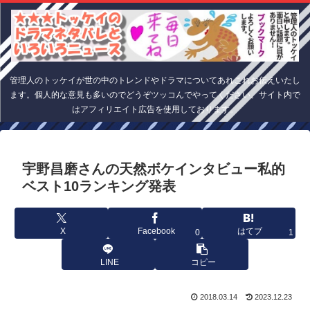
管理人のトッケイが世の中のトレンドやドラマについてあれこれお伝えいたし
ます。個人的な意見も多いのでどうぞツッコんでやってください。サイト内で
はアフィリエイト広告を使用しております。
宇野昌磨さんの天然ボケインタビュー私的
ベスト10ランキング発表
X
Facebook
はてブ
0
1
LINE
コピー
2018.03.14
2023.12.23