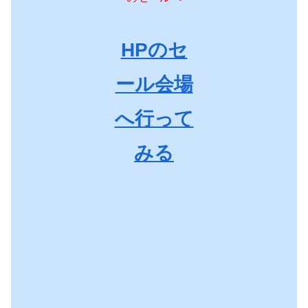
HPのセ
ール会場
へ行って
みる