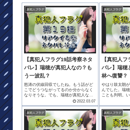
真犯人フラグ
真犯人フラグ
【真犯人フラグ19話考察ネタ
【真犯人フ
バレ】瑞穂が真犯人なの？も
バレ】瑞穂
う一波乱？
林へ復讐？
怒涛の伏線回収でしたね。もう話がど
やはり鼓太朗が
こでどうつながってるのか分からなく
んでした。瑞穂
なりそうな。でも、瑞穂が真犯人なの
ことも判明。い
でしょうか？もう一波乱あるような気
うとしているの
2022.03.07
もしますが・・・・「真犯人フラグ19
のか？？？「真
話考察ネタバレ」をどうぞ。19話あら
タバレ」をどう
真犯人フラグ
真犯人フラグ
すじなんと！猫おばさんは・・・占...
（芳根京子さん