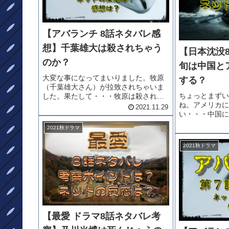
【アバランチ 8話ネタバレ感
想】千葉雄大は殺されちゃう
【日本沈没
のか？
旬は中国と
大変な事になってまいりました。牧原
する？
（千葉雄大さん）が拉致されちゃいま
ちょっとまずい
した。果たして・・・牧原は殺されち
ね。アメリカに
ゃうのか？？？爆破は起きるの
2021.11.29
い・・・中国に
か？？？「アバランチ」8話ネタバレ感
った感じ。天海
想をどうぞ。アバランチ8話ネタバレ牧
2021秋ドラマ
後、どう交渉す
原が極東リサーチに拉致されてしまっ
沈没8話ネタバ
た。...
2021秋ドラマ
話ネタバレアメ
ネラ...
【最愛 ドラマ8話ネタバレ考