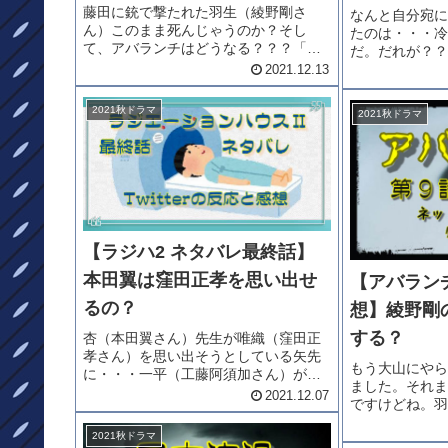
藤田に銃で撃たれた羽生（綾野剛さ
なんと自分宛に
ん）このまま死んじゃうのか？そし
たのは・・・冷
て、アバランチはどうなる？？？「ア
だ。だれが？？
バランチ 最終回ネタバレ感想」をどう
して、小幡（香
2021.12.13
ぞ。アバランチ最終話ネタバレ藤田と
うとしてるのか
羽生は3年ぶりの再会を果たした。しか
考察ネタバレ」
2021秋ドラマ
2021秋ドラマ
し、それは喜ばしいものではなかっ
じ箱詰めになっ
た。...
【ラジハ2 ネタバレ最終話】
本田翼は窪田正孝を思い出せ
【アバラン
るの？
想】綾野剛
する？
杏（本田翼さん）先生が唯織（窪田正
孝さん）を思い出そうとしている矢先
もう大山にやら
に・・・一平（工藤阿須加さん）が倒
ました。それま
れてしまいました。最終回だと言うの
2021.12.07
ですけどね。羽
に・・・・二人の恋はどーなっていく
んは次なる手を
のでしょう。「ラジハ2」ネタバレ最終
2021秋ドラマ
頑張れ羽生ちゃ
話をどうぞ。ラジハ2 最終話ネタバ...