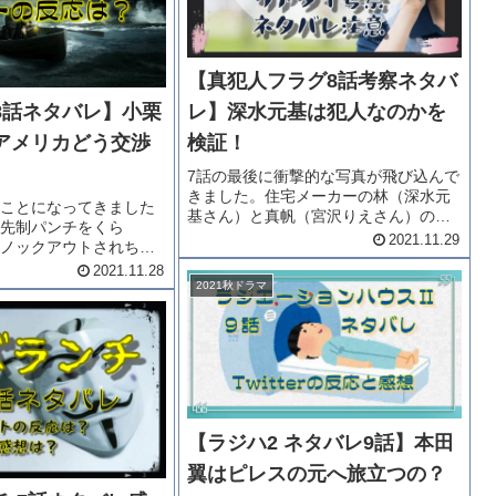
【真犯人フラグ8話考察ネタバ
8話ネタバレ】小栗
レ】深水元基は犯人なのかを
アメリカどう交渉
検証！
7話の最後に衝撃的な写真が飛び込んで
きました。住宅メーカーの林（深水元
ことになってきました
基さん）と真帆（宮沢りえさん）の不
先制パンチをくら
倫を思わせる写真。しかし、林が犯人
2021.11.29
ノックアウトされちゃ
ってあるのか検証してみましょう。そ
（小栗旬さん）はこの
2021.11.28
の前に8話のあらすじも。「真犯人フラ
るのでしょうか？日本
2021秋ドラマ
グ」8話考察ネタバレをどうぞ。8...
レをどうぞ。日本沈没8
リカが生島自動車がゼ
【ラジハ2 ネタバレ9話】本田
翼はピレスの元へ旅立つの？