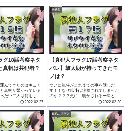
未分類
ラグ18話考察ネタ
【真犯人フラグ17話考察ネタ
と真帆は共犯者？
バレ】鼓太朗が持ってきたモ
ノは？
運んできたのはキヨく
ついに篤斗がこれまでの事を話しだ
と真帆が繋がっている
す！！なぜ篤斗は洗脳されてしまった
ったい二人は何をしよ
のか？？？更に、明かされる一星と元
か？？？林への復讐な
木の過去。そして、瑞穂にも過去
2022.02.27
2022.02.20
犯人フラグ18話考察ネ
が・・・・鼓太朗が段ボールに入れて
ぞ。18話あらすじ瑞穂
持ってきたモノとは？「真犯人フラグ
真犯人フラグ
）が自らの過去を語...
17話考察ネタバレ」をどうぞ。17話あ
らす...