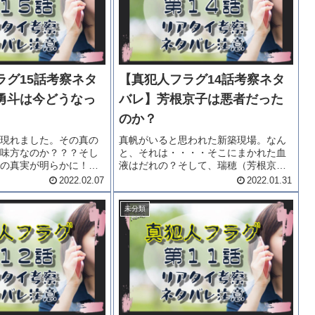
ラグ15話考察ネタ
【真犯人フラグ14話考察ネタ
勇斗は今どうなっ
バレ】芳根京子は悪者だった
のか？
現れました。その真の
真帆がいると思われた新築現場。なん
味方なのか？？？そし
と、それは・・・・そこにまかれた血
の真実が明らかに！一
液はだれの？そして、瑞穂（芳根京子
ん）は今、どうなって
さん）の真相やいかに。「真犯人フラ
2022.02.07
2022.01.31
人フラグ15話考察ネタ
グ14話考察ネタバレ」をどうぞご覧く
。15話あらすじ凌介
ださい。14話ネタバレ「見つかっちゃ
未分類
）はやっと光莉（原
った」と述べていた真帆。それは真...