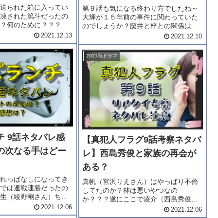
送られた箱に入ってい
第９話も気になる終わり方でしたね～
凍された篤斗だったの
大輝が１５年前の事件に関わっていた
？何のために？？？そ
のでしょうか？藤井と梓との関係は一
里奈さん）は何をしよ
体？？ついに全てが明らかになる最終
2021.12.13
2021.12.10
？「真犯人フラグ10話
話。「最愛ドラマ最終回ネタバレ考
をどうぞ。10話あらす
察」をどうぞ。 「最愛」最終回ネタバ
2021秋ドラマ
た氷漬けの篤斗。篤...
レ15年前の台風の夜・・・梨央の
父、...
チ 9話ネタバレ感
【真犯人フラグ9話考察ネタバ
の次なる手はどー
レ】西島秀俊と家族の再会が
ある？
れっぱなしになってき
真帆（宮沢りえさん）はやっぱり不倫
では連戦連勝だったの
してたのか？林は悪いやつなの
生（綾野剛さん）ちゃ
か？？？遂にここで凌介（西島秀俊さ
どーするのでしょう。
2021.12.06
ん）と衝撃の再会を果たす？？いった
2021.12.06
ん。「アバランチ」9話
いどーなるの！！！！「真犯人フラ