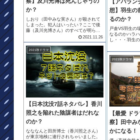
察】及川光博は死んじゃうの
【アバラン
か？
想】羽生の
るのか？
しおり（田中みな実さん）が殺されて
しまった。犯人はいったい？ここで後
戸倉VS羽生の
藤（及川光博さん）のすべてが明らか
なるのかハラハ
になる？彼は死んじゃうのでしょう
2021.11.26
し・・・羽生の
か？？？「最愛」ドラマ8話ネタバレ考
まうのでしょう
察をお届けいたします。最愛8話ネタバ
2021秋ドラマ
チ 7話ネタバ
レしおりは雑居ビルから転落死して
ンチ7話ネタバ
い...
2021秋ドラマ
ん）と一騎打ち
ラ...
【日本沈没7話ネタバレ】香川
照之を陥れた陰謀者はだれな
【最愛 ド
のか？
察】田中み
かになる！
なななんと田所博士（香川照之さん）
が東京地検に連行されちゃいました。