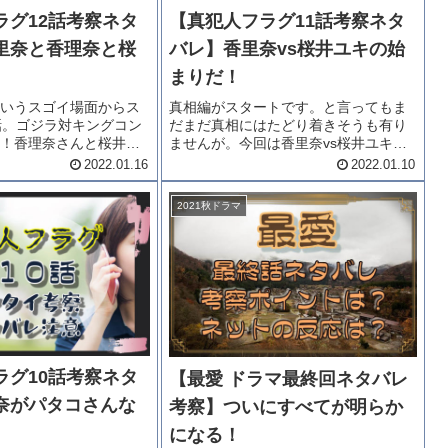
ラグ12話考察ネタ
【真犯人フラグ11話考察ネタ
里奈と香理奈と桜
バレ】香里奈vs桜井ユキの始
まりだ！
というスゴイ場面からス
真相編がスタートです。と言ってもま
話。ゴジラ対キングコン
だまだ真相にはたどり着きそうも有り
！香理奈さんと桜井ユ
ませんが。今回は香里奈vs桜井ユキの
・今度は生駒里奈さん
場面があるみたいですね。「真犯人フ
2022.01.16
2022.01.10
す。女の戦いと化して
ラグ11話考察ネタバレ」をどうぞお楽
ラグ12話考察ネタバ
しみください。真犯人フラグ11話あら
2021秋ドラマ
犯人フラグ12話...
すじ窮地に追い込まれる凌介（西...
ラグ10話考察ネタ
【最愛 ドラマ最終回ネタバレ
奈がパタコさんな
考察】ついにすべてが明らか
になる！