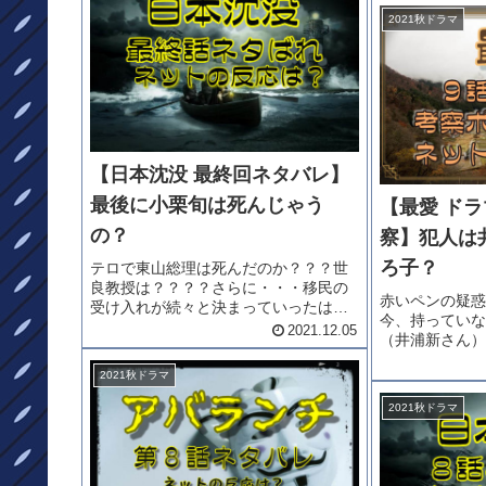
ネタバレ感想を
2021秋ドラマ
ネタバレ大山（
【日本沈没 最終回ネタバレ】
最後に小栗旬は死んじゃう
【最愛 ド
の？
察】犯人は
ろ子？
テロで東山総理は死んだのか？？？世
良教授は？？？？さらに・・・移民の
赤いペンの疑惑
受け入れが続々と決まっていったはず
今、持っていな
だったが・・・・ここに来て拒否も生
2021.12.05
（井浦新さん）
じだす。さらに、列島沈没が始まりだ
子さん）なのか
した！！！関東に残ると宣言した天海
2021秋ドラマ
辺を考察してま
（小栗旬さん）は最後死んじゃうの
ドラマ9話ネタ
か？...
2021秋ドラマ
最愛9話ネタバレ