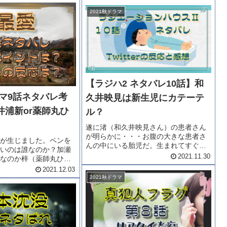
どうぞ。アバランチ9話
グ」9話考察ネタバレをどうぞ。9話あ
2021秋ドラマ
渡部篤郎さん）の罠...
らすじその昔凌介が単身赴任時代、誰
にも頼れ...
【ラジハ2 ネタバレ10話】和
ラマ9話ネタバレ考
久井映見は新生児にカテーテ
井浦新or薬師丸ひ
ル？
遂に渚（和久井映見さん）の患者さん
が明らかに・・・お腹の大きな患者さ
が生じました。ペンを
んの中にいる胎児だ。生まれてすぐに
いのは誰なのか？加瀬
カテーテル手術をするというのだが。
2021.11.30
なのか梓（薬師丸ひろ
果たしてそんな事ができる？「ラジハ2
？それとも政信？この
2021.12.03
ネタバレ10話」をどうぞ。ラジハ2 第
いりましょ。「最愛」
2021秋ドラマ
10話ネタバレ渚はラジエーシ...
バレ考察をどうぞ！！！
渡辺の父親の水死体...