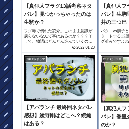
【真犯人フラグ13話考察ネタ
【真犯人フ
バレ】見つかっちゃったのは
バレ】生駒
生駒か？
井の三つ巴
フグ毒で倒れた凌介。このまま意識が
パタコvs朋子
戻らないなんて事はあるのか？？？そ
タートする12
して、物語はどんどん進んでいくので
グ並みですよね
す。最後に真帆が現れる？でも、見つ
キの戦いに・・
2022.01.23
かっちゃったのは元木？（生駒里奈さ
も加わりそうで
ん）なのか？「真犯人フラグ１３話考
ゆく「真犯人フ
2021秋ドラマ
2021秋ドラマ
察ネタバレ」をどうぞ。13話ネタバ
レ」をどうぞ。真
レ...
【アバランチ 最終回ネタバレ
【真犯人フ
感想】綾野剛はどこへ？続編
バレ】香里
はある？
のか？