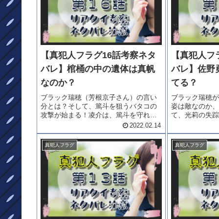
【真犯人フラグ16話考察ネタ
【真犯人フ
バレ】棺桶の中の遺体は真帆
バレ】佐野
なのか？
てる？
ブラック瑞穂（芳根京子さん）の言い
ブラック瑞穂が
分とは？そして、篤斗を狙うバタコの
姿は敵なのか、
攻撃が始まる！凌介は、篤斗を守れる
て、光莉の失踪
のか！そして、かがやきの世界の中に
星（佐野勇斗さ
2022.02.14
あった二つの棺桶。その遺体は真帆な
るのか？「真犯
のか？？？「真犯人フラグ16話考察ネ
バレ」をどうぞ
真犯人フラグ
真犯人フラグ
タバレ」をどうぞごらんください。1...
（西島秀俊さん
菜...