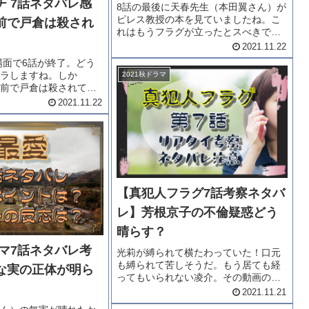
チ 7話ネタバレ感
8話の最後に天春先生（本田翼さん）が
ピレス教授の本を見ていましたね。こ
前で戸倉は殺され
れはもうフラグが立ったとスべきでし
ょう。杏先生はピレスの元へ旅立って
2021.11.22
しまうのでしょうか？では・・・・ラ
場面で6話が終了。どう
ジハ2 ネタバレ9話をどうぞ！ラジハ2
ラしますね。しか
2021秋ドラマ
第9話ネタバレ「僕がずっと尊...
前で戸倉は殺されてし
か？では、「アバラン
2021.11.22
レ感想」をどうぞアバラ
レ戸倉（手塚とおるさ
の羽生。ドローンカメ
【真犯人フラグ7話考察ネタバ
レ】芳根京子の不倫疑惑どう
晴らす？
ラマ7話ネタバレ考
光莉が縛られて横たわっていた！口元
も縛られて苦しそうだ。もう居ても経
な実の正体が明ら
ってもいられない凌介。その動画の撮
影場所を探ることが先決なのです。そ
2021.11.21
して瑞穂（芳根京子さん）が標的に！