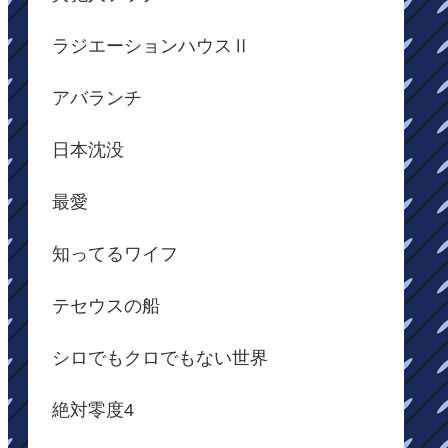
ラジエーションハウスⅡ
アバランチ
日本沈没
最愛
知ってるワイフ
テセウスの船
シロでもクロでもない世界
絶対零度4